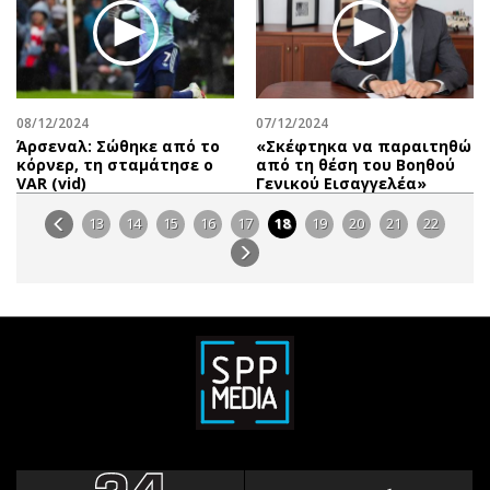
08/12/2024
07/12/2024
Άρσεναλ: Σώθηκε από το
«Σκέφτηκα να παραιτηθώ
κόρνερ, τη σταμάτησε ο
από τη θέση του Βοηθού
VAR (vid)
Γενικού Εισαγγελέα»
13
14
15
16
17
18
19
20
21
22