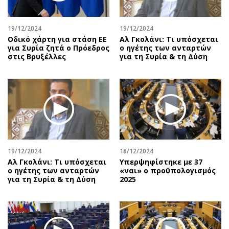
Αθλητισμός
Geek
Κύπρος
Νέα
19/12/2024
19/12/2024
Οδικό χάρτη για στάση ΕΕ
Αλ Γκολάνι: Τι υπόσχεται
Ελλάδα
Κινητά-tablets
για Συρία ζητά ο Πρόεδρος
ο ηγέτης των ανταρτών
Διεθνή
Social
στις Βρυξέλλες
για τη Συρία & τη Δύση
Κληρώσεις Allwyn
Αυτοκίνηση
Οικονομική
Αφιερώματα
Οικονομία
Πολιτική
Real Estate
Οικονομία
Επιχειρήσεις
Γενικά
Αγορές
Αναδρομές
19/12/2024
18/12/2024
Money Review
Πρόσωπα
Αλ Γκολάνι: Τι υπόσχεται
Υπερψηφίστηκε με 37
ο ηγέτης των ανταρτών
«ναι» ο προϋπολογισμός
AstroBank Properties
Περιβάλλον
για τη Συρία & τη Δύση
2025
Trends
Good Life
Ενέργεια
Γυναίκα
Ναυτιλία
Showbiz