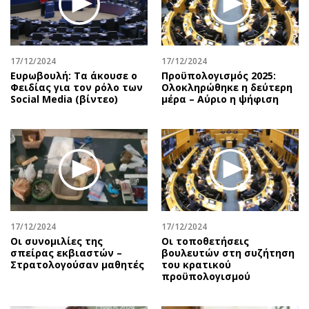
Περιβάλλον
Ταξίδια
Ελλάδα
Συνταγές
Κόσμος
Έξοδος
17/12/2024
17/12/2024
Παράξενα
Media
Ευρωβουλή: Τα άκουσε ο
Προϋπολογισμός 2025:
Πολιτισμός
Εκπομπές
Φειδίας για τον ρόλο των
Ολοκληρώθηκε η δεύτερη
Social Media (βίντεο)
μέρα – Αύριο η ψήφιση
Σινεμά
Wine routes
Θέατρο-Χορός
Podcasts
Μουσική
Uncut
Εικαστικά
Προσφορές
Βιβλίο
Προσωπικότητες στην ''Κ''
Χειρόγραφα
Επιστολές
17/12/2024
17/12/2024
Οι συνομιλίες της
Οι τοποθετήσεις
σπείρας εκβιαστών –
βουλευτών στη συζήτηση
Στρατολογούσαν μαθητές
του κρατικού
προϋπολογισμού