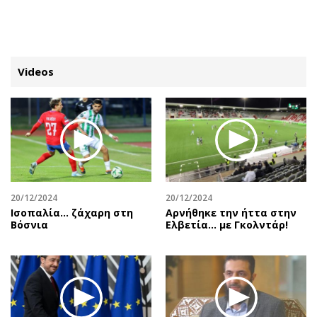
ΕΓΓΡΑΦΗ
ΕΙΣΟΔΟΣ
Videos
ΚΑΤΗΓΟΡΙΕΣ
ΣΥΝΔΕΣΗ
Κύπρος
Απόψεις
Παιδεία
Αρθρογραφία
Υγεία
The Hill
20/12/2024
20/12/2024
Πολιτική
Υγεία
Ισοπαλία... ζάχαρη στη
Αρνήθηκε την ήττα στην
Βόσνια
Ελβετία… με Γκολντάρ!
Βουλευτικές 2026
Αγγελίες
Εκλογές 2024
Ενοικιάζονται
Προεδρικές 2023
Πωλούνται
Δημοσκοπήσεις
Ζητούν εργασία
Διπλωματία
Θέσεις εργασίας