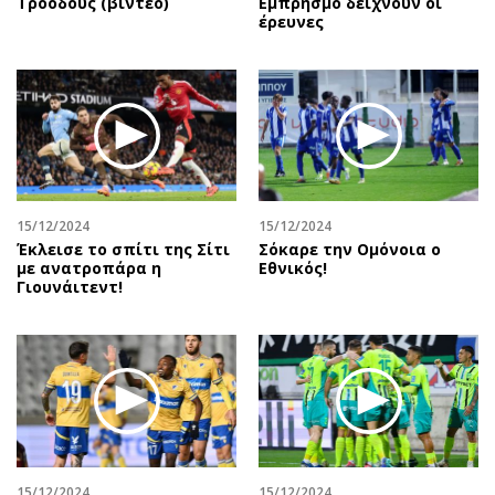
Τροόδους (βίντεο)
Εμπρησμό δείχνουν οι
έρευνες
15/12/2024
15/12/2024
Έκλεισε το σπίτι της Σίτι
Σόκαρε την Ομόνοια ο
με ανατροπάρα η
Εθνικός!
Γιουνάιτεντ!
15/12/2024
15/12/2024