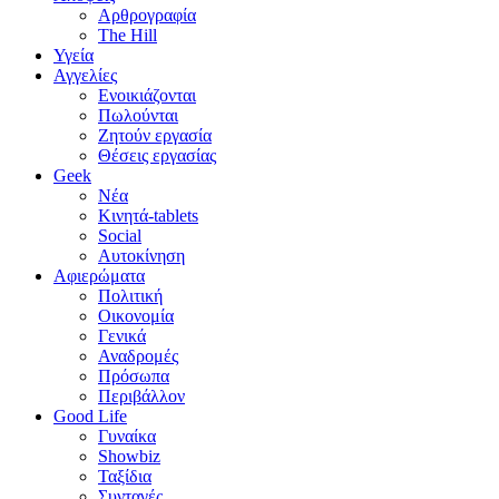
Αρθρογραφία
The Hill
Υγεία
Αγγελίες
Ενοικιάζονται
Πωλούνται
Ζητούν εργασία
Θέσεις εργασίας
Geek
Νέα
Κινητά-tablets
Social
Αυτοκίνηση
Αφιερώματα
Πολιτική
Οικονομία
Γενικά
Αναδρομές
Πρόσωπα
Περιβάλλον
Good Life
Γυναίκα
Showbiz
Ταξίδια
Συνταγές