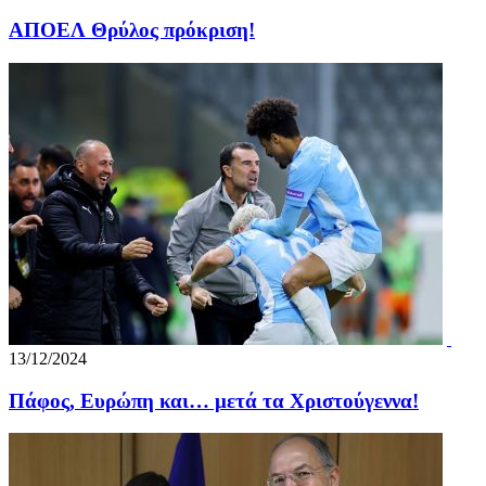
ΑΠΟΕΛ Θρύλος πρόκριση!
13/12/2024
Πάφος, Ευρώπη και… μετά τα Χριστούγεννα!