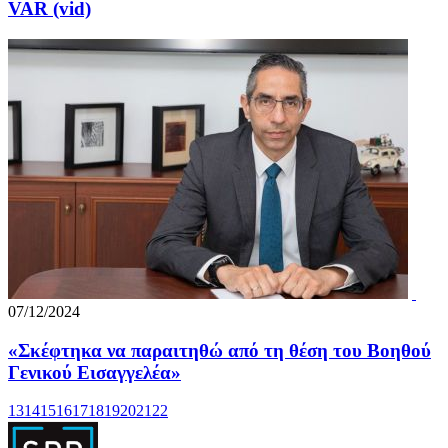
VAR (vid)
07/12/2024
«Σκέφτηκα να παραιτηθώ από τη θέση του Βοηθού
Γενικού Εισαγγελέα»
13
14
15
16
17
18
19
20
21
22