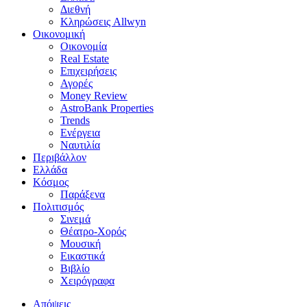
Διεθνή
Κληρώσεις Allwyn
Οικονομική
Οικονομία
Real Estate
Επιχειρήσεις
Αγορές
Money Review
AstroBank Properties
Trends
Ενέργεια
Ναυτιλία
Περιβάλλον
Ελλάδα
Κόσμος
Παράξενα
Πολιτισμός
Σινεμά
Θέατρο-Χορός
Μουσική
Εικαστικά
Βιβλίο
Χειρόγραφα
Απόψεις