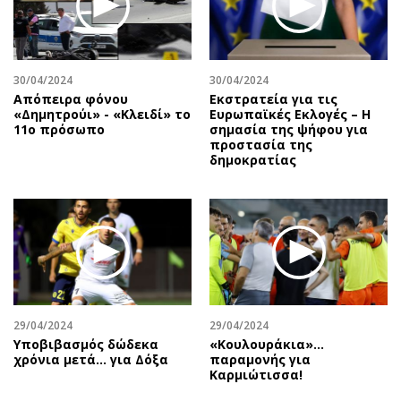
Αθλητισμός
Geek
Κύπρος
Νέα
Ελλάδα
Κινητά-tablets
30/04/2024
30/04/2024
Διεθνή
Social
Απόπειρα φόνου
Εκστρατεία για τις
«Δημητρούι» - «Κλειδί» το
Eυρωπαϊκές Eκλογές – Η
Κληρώσεις Allwyn
Αυτοκίνηση
11ο πρόσωπο
σημασία της ψήφου για
προστασία της
Οικονομική
Αφιερώματα
δημοκρατίας
Οικονομία
Πολιτική
Real Estate
Οικονομία
Επιχειρήσεις
Γενικά
Αγορές
Αναδρομές
Money Review
Πρόσωπα
AstroBank Properties
Περιβάλλον
29/04/2024
29/04/2024
Trends
Good Life
Υποβιβασμός δώδεκα
«Κουλουράκια»…
Ενέργεια
Γυναίκα
χρόνια μετά... για Δόξα
παραμονής για
Καρμιώτισσα!
Ναυτιλία
Showbiz