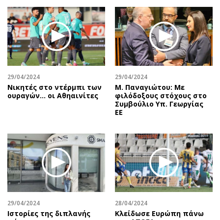
Περιβάλλον
Ταξίδια
Ελλάδα
Συνταγές
Κόσμος
Έξοδος
Παράξενα
Media
Πολιτισμός
Εκπομπές
Σινεμά
Wine routes
29/04/2024
29/04/2024
Νικητές στο ντέρμπι των
Μ. Παναγιώτου: Με
Θέατρο-Χορός
Podcasts
ουραγών… οι Αθηαινίτες
φιλόδοξους στόχους στο
Μουσική
Uncut
Συμβούλιο Υπ. Γεωργίας
ΕΕ
Εικαστικά
Προσφορές
Βιβλίο
Προσωπικότητες στην ''Κ''
Χειρόγραφα
Επιστολές
29/04/2024
28/04/2024
Ιστορίες της διπλανής
Κλείδωσε Ευρώπη πάνω