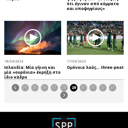
ότι έγιναν από κόμματα
και υποψηφίους»
18/04/2024
17/04/2024
Ισλανδία: Μία γήινη και
Oμόνοια λαός… three-peat
μία «ουράνια» έκρηξη στο
ίδιο κάδρο
24
25
26
27
28
29
30
31
32
33