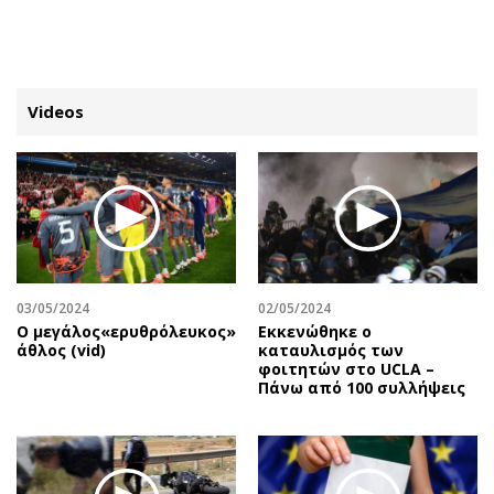
ΕΓΓΡΑΦΗ
ΕΙΣΟΔΟΣ
Videos
ΚΑΤΗΓΟΡΙΕΣ
ΣΥΝΔΕΣΗ
Κύπρος
Απόψεις
Παιδεία
Αρθρογραφία
Υγεία
The Hill
03/05/2024
02/05/2024
Πολιτική
Υγεία
O μεγάλος«ερυθρόλευκος»
Εκκενώθηκε ο
άθλος (vid)
καταυλισμός των
Βουλευτικές 2026
Αγγελίες
φοιτητών στο UCLA –
Εκλογές 2024
Ενοικιάζονται
Πάνω από 100 συλλήψεις
Προεδρικές 2023
Πωλούνται
Δημοσκοπήσεις
Ζητούν εργασία
Διπλωματία
Θέσεις εργασίας