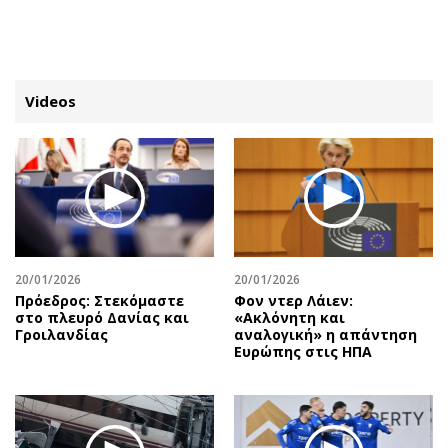
ΕΓΓΡΑΦΗ
ΕΙΣΟΔΟΣ
Videos
ΚΑΤΗΓΟΡΙΕΣ
ΣΥΝΔΕΣΗ
Κύπρος
Απόψεις
Παιδεία
Αρθρογραφία
Υγεία
The Hill
20/01/2026
20/01/2026
Πολιτική
Υγεία
Πρόεδρος: Στεκόμαστε
Φον ντερ Λάιεν:
στο πλευρό Δανίας και
«Ακλόνητη και
Βουλευτικές 2026
Αγγελίες
Γροιλανδίας
αναλογική» η απάντηση
Εκλογές 2024
Ενοικιάζονται
Ευρώπης στις ΗΠΑ
Προεδρικές 2023
Πωλούνται
Δημοσκοπήσεις
Ζητούν εργασία
Διπλωματία
Θέσεις εργασίας