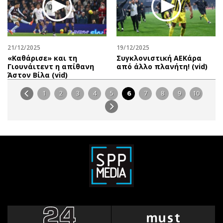
21/12/2025
19/12/2025
«Καθάρισε» και τη
Συγκλονιστική ΑΕΚάρα
Γιουνάιτεντ η απίθανη
από άλλο πλανήτη! (vid)
Άστον Βίλα (vid)
1
2
3
4
5
6
7
8
9
10