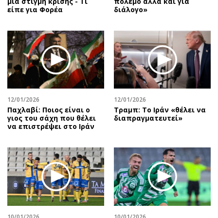
μια στιγμή κρίσης - Τι
πόλεμο αλλά και για
είπε για Φορέα
διάλογο»
12/01/2026
12/01/2026
Παχλαβί: Ποιος είναι ο
Τραμπ: Το Ιράν «θέλει να
γιος του σάχη που θέλει
διαπραγματευτεί»
να επιστρέψει στο Ιράν
10/01/2026
10/01/2026