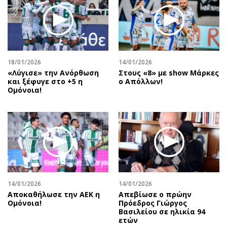
Περιβάλλον
Ταξίδια
Ελλάδα
Συνταγές
Κόσμος
Έξοδος
Παράξενα
Media
Πολιτισμός
Εκπομπές
18/01/2026
14/01/2026
«Λύγισε» την Ανόρθωση
Στους «8» με show Μάρκες
Σινεμά
Wine routes
και ξέφυγε στο +5 η
ο Απόλλων!
Ομόνοια!
Θέατρο-Χορός
Podcasts
Μουσική
Uncut
Εικαστικά
Προσφορές
Βιβλίο
Προσωπικότητες στην ''Κ''
Χειρόγραφα
Επιστολές
14/01/2026
14/01/2026
Αποκαθήλωσε την ΑΕΚ η
Απεβίωσε ο πρώην
Ομόνοια!
Πρόεδρος Γιώργος
Βασιλείου σε ηλικία 94
ετών