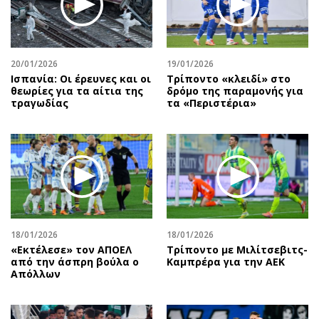
Αθλητισμός
Geek
Κύπρος
Νέα
Ελλάδα
Κινητά-tablets
20/01/2026
19/01/2026
Διεθνή
Social
Ισπανία: Οι έρευνες και οι
Τρίποντο «κλειδί» στο
θεωρίες για τα αίτια της
δρόμο της παραμονής για
Κληρώσεις Allwyn
Αυτοκίνηση
τραγωδίας
τα «Περιστέρια»
Οικονομική
Αφιερώματα
Οικονομία
Πολιτική
Real Estate
Οικονομία
Επιχειρήσεις
Γενικά
Αγορές
Αναδρομές
Money Review
Πρόσωπα
18/01/2026
18/01/2026
AstroBank Properties
Περιβάλλον
«Εκτέλεσε» τον ΑΠΟΕΛ
Τρίποντο με Μιλίτσεβιτς-
Trends
Good Life
από την άσπρη βούλα ο
Καμπρέρα για την ΑΕΚ
Απόλλων
Ενέργεια
Γυναίκα
Ναυτιλία
Showbiz