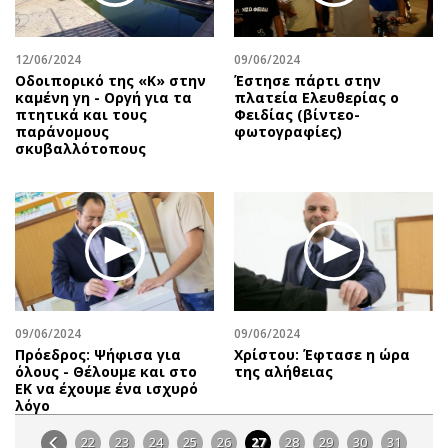
12/06/2024
09/06/2024
Οδοιπορικό της «Κ» στην
Έστησε πάρτι στην
καμένη γη - Οργή για τα
πλατεία Ελευθερίας ο
πτητικά και τους
Φειδίας (βίντεο-
παράνομους
φωτογραφίες)
σκυβαλλότοπους
09/06/2024
09/06/2024
Πρόεδρος: Ψήφισα για
Χρίστου: Έφτασε η ώρα
όλους - Θέλουμε και στο
της αλήθειας
ΕΚ να έχουμε ένα ισχυρό
λόγο
22
23
24
25
26
27
28
29
30
31