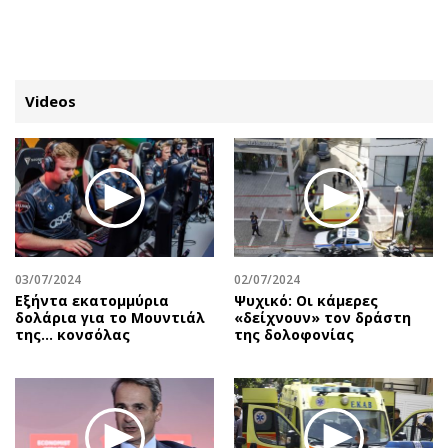
ΕΓΓΡΑΦΗ
ΕΙΣΟΔΟΣ
Videos
ΚΑΤΗΓΟΡΙΕΣ
ΣΥΝΔΕΣΗ
Κύπρος
Απόψεις
Παιδεία
Αρθρογραφία
Υγεία
The Hill
03/07/2024
02/07/2024
Πολιτική
Υγεία
Εξήντα εκατομμύρια
Ψυχικό: Οι κάμερες
δολάρια για το Μουντιάλ
«δείχνουν» τον δράστη
Βουλευτικές 2026
Αγγελίες
της... κονσόλας
της δολοφονίας
Εκλογές 2024
Ενοικιάζονται
Προεδρικές 2023
Πωλούνται
Δημοσκοπήσεις
Ζητούν εργασία
Διπλωματία
Θέσεις εργασίας