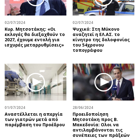
Αθλητισμός
Geek
Κύπρος
Νέα
02/07/2024
02/07/2024
Ελλάδα
Κινητά-tablets
Κυρ. Μητσοτάκης: «Οι
Ψυχικό: Στη Μύκονο
Διεθνή
Social
εκλογές θα διεξαχθούν το
αναζητεί η ΕΛ.ΑΣ. το
2027, έχουμε εντολή για
κίνητρο της δολοφονίας
Κληρώσεις Allwyn
Αυτοκίνηση
ισχυρές μεταρρυθμίσεις»
του 54χρονου
τοπογράφου
Οικονομική
Αφιερώματα
Οικονομία
Πολιτική
Real Estate
Οικονομία
Επιχειρήσεις
Γενικά
Αγορές
Αναδρομές
Money Review
Πρόσωπα
AstroBank Properties
Περιβάλλον
01/07/2024
28/06/2024
Trends
Good Life
Αναστέλλεται η απεργία
Προειδοποίηση
των γιατρών μετά από
Μητσοτάκη προς Β.
Ενέργεια
Γυναίκα
παρέμβαση του Προέδρου
Μακεδονία: Ολοι να
αντιλαμβάνονται τις
Ναυτιλία
Showbiz
συνέπειες των πράξεών