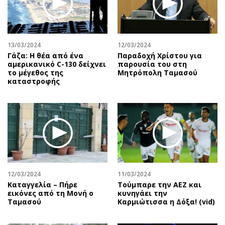
Αθλητισμός
Geek
Κύπρος
Νέα
Ελλάδα
Κινητά-tablets
13/03/2024
12/03/2024
Διεθνή
Social
Γάζα: Η θέα από ένα
Παραδοχή Χρίστου για
αμερικανικό C-130 δείχνει
παρουσία του στη
Κληρώσεις Allwyn
Αυτοκίνηση
το μέγεθος της
Μητρόπολη Ταμασού
καταστροφής
Οικονομική
Αφιερώματα
Οικονομία
Πολιτική
Real Estate
Οικονομία
Επιχειρήσεις
Γενικά
Αγορές
Αναδρομές
Money Review
Πρόσωπα
AstroBank Properties
Περιβάλλον
12/03/2024
11/03/2024
Trends
Good Life
Καταγγελία – Πήρε
Τούμπαρε την ΑΕΖ και
εικόνες από τη Μονή ο
κυνηγάει την
Ενέργεια
Γυναίκα
Ταμασού
Καρμιώτισσα η Δόξα! (vid)
Ναυτιλία
Showbiz