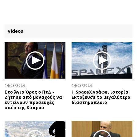
ΕΓΓΡΑΦΗ
ΕΙΣΟΔΟΣ
Videos
ΚΑΤΗΓΟΡΙΕΣ
ΣΥΝΔΕΣΗ
Κύπρος
Απόψεις
Παιδεία
Αρθρογραφία
Υγεία
The Hill
14/03/2024
14/03/2024
Πολιτική
Υγεία
Στο Άγιο Όρος ο ΠτΔ -
Η SpaceX γράφει ιστορία:
Ζήτησε από μοναχούς να
Εκτόξευσε το μεγαλύτερο
Βουλευτικές 2026
Αγγελίες
εντείνουν προσευχές
διαστημόπλοιο
Εκλογές 2024
Ενοικιάζονται
υπέρ της Κύπρου
Προεδρικές 2023
Πωλούνται
Δημοσκοπήσεις
Ζητούν εργασία
Διπλωματία
Θέσεις εργασίας