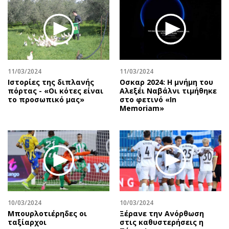
Περιβάλλον
Ταξίδια
Ελλάδα
Συνταγές
Κόσμος
Έξοδος
Παράξενα
Media
Πολιτισμός
Εκπομπές
11/03/2024
11/03/2024
Σινεμά
Wine routes
Ιστορίες της διπλανής
Οσκαρ 2024: Η μνήμη του
πόρτας - «Οι κότες είναι
Αλεξέι Ναβάλνι τιμήθηκε
Θέατρο-Χορός
Podcasts
το προσωπικό μας»
στο φετινό «In
Μουσική
Uncut
Memoriam»
Εικαστικά
Προσφορές
Βιβλίο
Προσωπικότητες στην ''Κ''
Χειρόγραφα
Επιστολές
10/03/2024
10/03/2024
Μπουρλοτιέρηδες οι
Ξέρανε την Ανόρθωση
ταξίαρχοι
στις καθυστερήσεις η