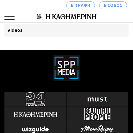
ΕΓΓΡΑΦΗ
ΕΙΣΟΔΟΣ
Videos
ΚΑΤΗΓΟΡΙΕΣ
ΣΥΝΔΕΣΗ
Κύπρος
Απόψεις
Παιδεία
Αρθρογραφία
Υγεία
The Hill
Πολιτική
Υγεία
Βουλευτικές 2026
Αγγελίες
Εκλογές 2024
Ενοικιάζονται
Προεδρικές 2023
Πωλούνται
Δημοσκοπήσεις
Ζητούν εργασία
Διπλωματία
Θέσεις εργασίας