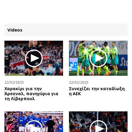
ΕΓΓΡΑΦΗ
ΕΙΣΟΔΟΣ
Videos
ΚΑΤΗΓΟΡΙΕΣ
ΣΥΝΔΕΣΗ
Κύπρος
Απόψεις
Παιδεία
Αρθρογραφία
Υγεία
The Hill
22/02/2025
22/02/2025
Πολιτική
Υγεία
Χαρακίρι για την
Συνεχίζει την καταδίωξη
Άρσεναλ, πανηγύρια για
η ΑΕΚ
Βουλευτικές 2026
Αγγελίες
τη Λίβερπουλ
Εκλογές 2024
Ενοικιάζονται
Προεδρικές 2023
Πωλούνται
Δημοσκοπήσεις
Ζητούν εργασία
Διπλωματία
Θέσεις εργασίας