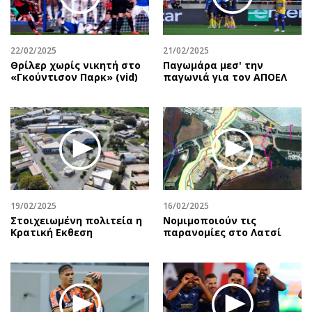
Αθλητισμός
Geek
Κύπρος
Νέα
22/02/2025
21/02/2025
Ελλάδα
Κινητά-tablets
Θρίλερ χωρίς νικητή στο
Παγωμάρα μεσ' την
Διεθνή
Social
«Γκούντισον Παρκ» (vid)
παγωνιά για τον ΑΠΟΕΛ
Κληρώσεις Allwyn
Αυτοκίνηση
Οικονομική
Αφιερώματα
Οικονομία
Πολιτική
Real Estate
Οικονομία
Επιχειρήσεις
Γενικά
Αγορές
Αναδρομές
19/02/2025
16/02/2025
Money Review
Πρόσωπα
Στοιχειωμένη πολιτεία η
Νομιμοποιούν τις
Κρατική Eκθεση
παρανομίες στο Λατσί
AstroBank Properties
Περιβάλλον
Trends
Good Life
Ενέργεια
Γυναίκα
Ναυτιλία
Showbiz