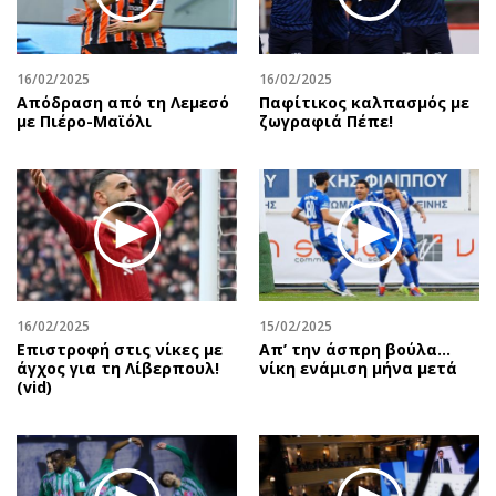
Περιβάλλον
Ταξίδια
Ελλάδα
Συνταγές
Κόσμος
Έξοδος
16/02/2025
16/02/2025
Απόδραση από τη Λεμεσό
Παφίτικος καλπασμός με
Παράξενα
Media
με Πιέρο-Μαϊόλι
ζωγραφιά Πέπε!
Πολιτισμός
Εκπομπές
Σινεμά
Wine routes
Θέατρο-Χορός
Podcasts
Μουσική
Uncut
Εικαστικά
Προσφορές
Βιβλίο
Προσωπικότητες στην ''Κ''
Χειρόγραφα
Επιστολές
16/02/2025
15/02/2025
Επιστροφή στις νίκες με
Απ’ την άσπρη βούλα…
άγχος για τη Λίβερπουλ!
νίκη ενάμιση μήνα μετά
(vid)