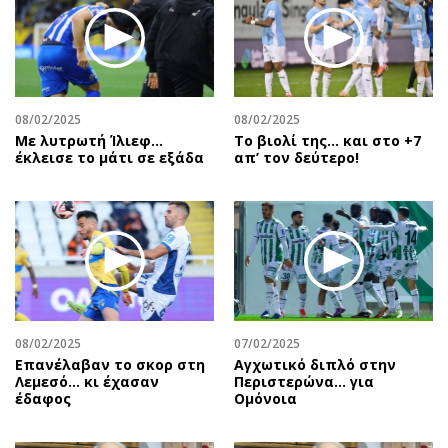
08/02/2025
08/02/2025
Με λυτρωτή Ίλιεφ…
Το βιολί της… και στο +7
έκλεισε το μάτι σε εξάδα
απ’ τον δεύτερο!
08/02/2025
07/02/2025
Επανέλαβαν το σκορ στη
Αγχωτικό διπλό στην
Λεμεσό… κι έχασαν
Περιστερώνα… για
έδαφος
Ομόνοια