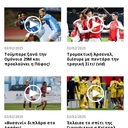
03/02/2025
02/02/2025
Τούμπαρε ξανά την
Τρομακτική Άρσεναλ,
Ομόνοια 29Μ και
διέσυρε με πεντάρα την
προελαύνει η Πάφος!
τραγική Σίτι! (vid)
02/02/2025
02/02/2025
«Βυσσινί» διπλάρα στο
Έκλεισε το σπίτι της
Δασάκι!
Γιουνάιτεντ η Κρίσταλ