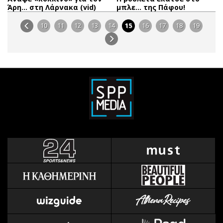
Άρη… στη Λάρνακα (vid)
μπλε… της Πάφου!
10
11
12
13
14
15
16
17
18
19