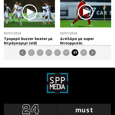
03/01/2024
03/01/2024
Τρομερό buzzer beater με
Διπλάρα με super
Ντράγκομιρ! (vid)
Ντουρμισάι
32
33
34
35
36
37
38