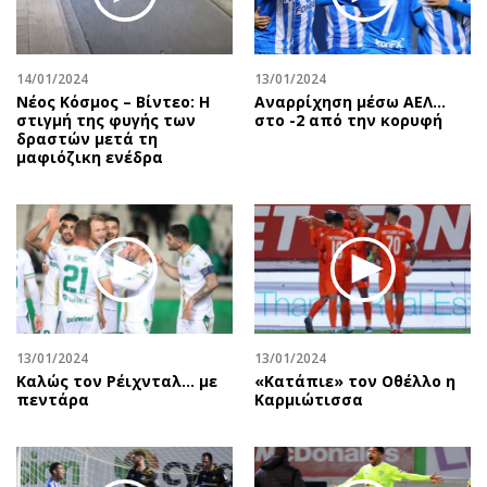
Αθλητισμός
Geek
Κύπρος
Νέα
14/01/2024
13/01/2024
Ελλάδα
Κινητά-tablets
Νέος Κόσμος – Βίντεο: Η
Αναρρίχηση μέσω ΑΕΛ…
Διεθνή
Social
στιγμή της φυγής των
στο -2 από την κορυφή
δραστών μετά τη
Κληρώσεις Allwyn
Αυτοκίνηση
μαφιόζικη ενέδρα
Οικονομική
Αφιερώματα
Οικονομία
Πολιτική
Real Estate
Οικονομία
Επιχειρήσεις
Γενικά
Αγορές
Αναδρομές
Money Review
Πρόσωπα
13/01/2024
13/01/2024
AstroBank Properties
Περιβάλλον
Καλώς τον Ρέιχνταλ… με
«Κατάπιε» τον Οθέλλο η
Trends
Good Life
πεντάρα
Καρμιώτισσα
Ενέργεια
Γυναίκα
Ναυτιλία
Showbiz