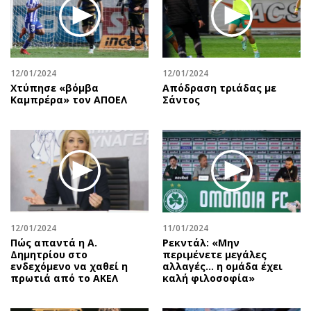
Περιβάλλον
Ταξίδια
Ελλάδα
Συνταγές
Κόσμος
Έξοδος
Παράξενα
Media
12/01/2024
12/01/2024
Πολιτισμός
Εκπομπές
Χτύπησε «βόμβα
Απόδραση τριάδας με
Καμπρέρα» τον ΑΠΟΕΛ
Σάντος
Σινεμά
Wine routes
Θέατρο-Χορός
Podcasts
Μουσική
Uncut
Εικαστικά
Προσφορές
Βιβλίο
Προσωπικότητες στην ''Κ''
Χειρόγραφα
Επιστολές
12/01/2024
11/01/2024
Πώς απαντά η Α.
Ρεκντάλ: «Μην
Δημητρίου στο
περιμένετε μεγάλες
ενδεχόμενο να χαθεί η
αλλαγές... η ομάδα έχει
πρωτιά από το ΑΚΕΛ
καλή φιλοσοφία»