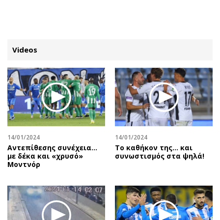
ΕΓΓΡΑΦΗ
ΕΙΣΟΔΟΣ
Videos
ΚΑΤΗΓΟΡΙΕΣ
ΣΥΝΔΕΣΗ
Κύπρος
Απόψεις
Παιδεία
Αρθρογραφία
Υγεία
The Hill
14/01/2024
14/01/2024
Πολιτική
Υγεία
Αντεπίθεσης συνέχεια…
Tο καθήκον της… και
με δέκα και «χρυσό»
συνωστισμός στα ψηλά!
Βουλευτικές 2026
Αγγελίες
Μοντνόρ
Εκλογές 2024
Ενοικιάζονται
Προεδρικές 2023
Πωλούνται
Δημοσκοπήσεις
Ζητούν εργασία
Διπλωματία
Θέσεις εργασίας