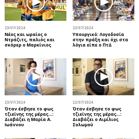
Αθλητισμός
Geek
Κύπρος
Νέα
Ελλάδα
Κινητά-tablets
23/07/2024
23/07/2024
Διεθνή
Social
Νέος και ωραίος ο
Υπουργικό: Λογοδοσία
Ντράζιτς, παλιός και
στην πράξη και όχι στα
Κληρώσεις Allwyn
Αυτοκίνηση
σκόρερ ο Μαρκίνιος
λόγια είπε ο ΠτΔ
Οικονομική
Αφιερώματα
Οικονομία
Πολιτική
Real Estate
Οικονομία
Επιχειρήσεις
Γενικά
Αγορές
Αναδρομές
Money Review
Πρόσωπα
23/07/2024
22/07/2024
AstroBank Properties
Περιβάλλον
Όταν έσβησε το φως
Όταν έσβησε το φως
Trends
Good Life
τζιείνης της μέρας…:
τζιείνης της μέρας…:
Διαβάζει η Μαρία Α.
Διαβάζει ο Αιμίλιος
Ενέργεια
Γυναίκα
Ιωάννου
Σολωμού
Ναυτιλία
Showbiz