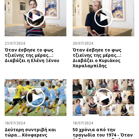
Περιβάλλον
Ταξίδια
Ελλάδα
Συνταγές
Κόσμος
Έξοδος
Παράξενα
Media
Πολιτισμός
Εκπομπές
21/07/2024
20/07/2024
Σινεμά
Wine routes
Όταν έσβησε το φως
Όταν έσβησε το φως
τζιείνης της μέρας…:
τζιείνης της μέρας…:
Θέατρο-Χορός
Podcasts
Διαβάζει η Ελένη Ξένου
Διαβάζει ο Κυριάκος
Μουσική
Uncut
Χαραλαμπίδης
Εικαστικά
Προσφορές
Βιβλίο
Προσωπικότητες στην ''Κ''
Χειρόγραφα
Επιστολές
18/07/2024
18/07/2024
Δεύτερη συντριβή και
50 χρόνια από την
τώρα... Κόνφερενς
τραγωδία του 1974 - Όταν