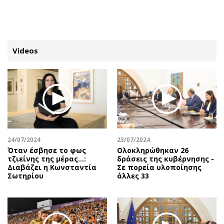
ΕΓΓΡΑΦΗ
ΕΙΣΟΔΟΣ
Videos
ΚΑΤΗΓΟΡΙΕΣ
ΣΥΝΔΕΣΗ
Κύπρος
Απόψεις
Παιδεία
Αρθρογραφία
Υγεία
The Hill
24/07/2024
23/07/2024
Πολιτική
Υγεία
Όταν έσβησε το φως
Ολοκληρώθηκαν 26
τζιείνης της μέρας…:
δράσεις της κυβέρνησης -
Βουλευτικές 2026
Αγγελίες
Διαβάζει η Κωνσταντία
Σε πορεία υλοποίησης
Εκλογές 2024
Ενοικιάζονται
Σωτηρίου
άλλες 33
Προεδρικές 2023
Πωλούνται
Δημοσκοπήσεις
Ζητούν εργασία
Διπλωματία
Θέσεις εργασίας