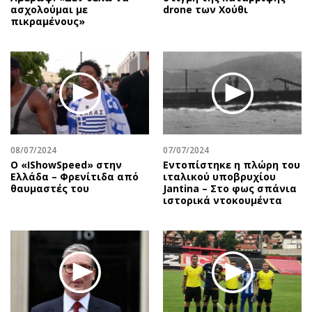
ασχολούμαι με
drone των Χούθι
πικραμένους»
08/07/2024
07/07/2024
Ο «IShowSpeed» στην
Εντοπίστηκε η πλώρη του
Ελλάδα – Φρενίτιδα από
ιταλικού υποβρυχίου
θαυμαστές του
Jantina – Στο φως σπάνια
ιστορικά ντοκουμέντα