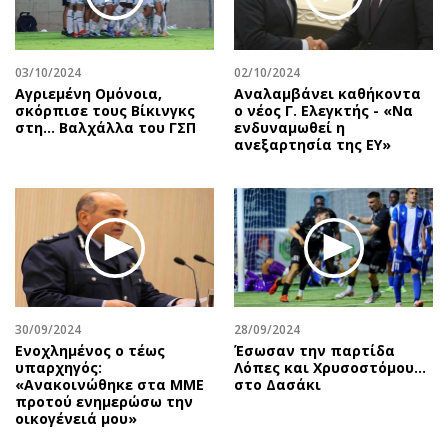
Αθλητισμός
Geek
Κύπρος
Νέα
03/10/2024
02/10/2024
Ελλάδα
Κινητά-tablets
Αγριεμένη Ομόνοια,
Αναλαμβάνει καθήκοντα
Διεθνή
Social
σκόρπισε τους Βίκινγκς
ο νέος Γ. Ελεγκτής - «Να
στη… Βαλχάλλα του ΓΣΠ
ενδυναμωθεί η
Κληρώσεις Allwyn
Αυτοκίνηση
ανεξαρτησία της ΕΥ»
Οικονομική
Αφιερώματα
Οικονομία
Πολιτική
Real Estate
Οικονομία
Επιχειρήσεις
Γενικά
Αγορές
Αναδρομές
Money Review
Πρόσωπα
30/09/2024
28/09/2024
AstroBank Properties
Περιβάλλον
Ενοχλημένος ο τέως
Έσωσαν την παρτίδα
Trends
Good Life
υπαρχηγός:
Λόπες και Χρυσοστόμου…
«Ανακοινώθηκε στα ΜΜΕ
στο Δασάκι
Ενέργεια
Γυναίκα
προτού ενημερώσω την
οικογένειά μου»
Ναυτιλία
Showbiz