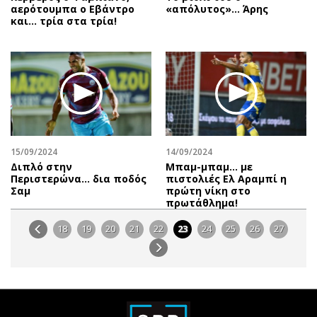
αερότουμπα ο Εβάντρο
«απόλυτος»… Άρης
και… τρία στα τρία!
15/09/2024
14/09/2024
Διπλό στην
Μπαμ-μπαμ… με
Περιστερώνα… δια ποδός
πιστολιές Ελ Αραμπί η
Σαμ
πρώτη νίκη στο
πρωτάθλημα!
18
19
20
21
22
23
24
25
26
27