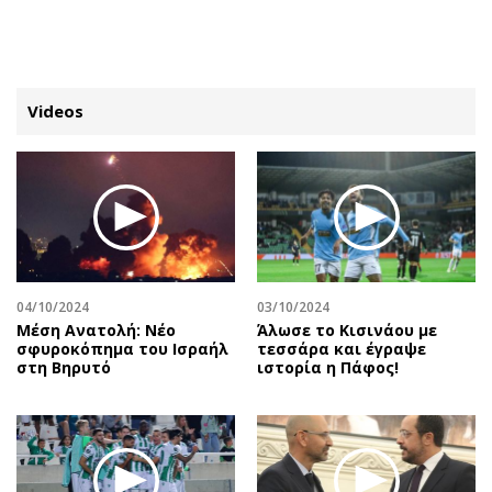
ΕΓΓΡΑΦΗ
ΕΙΣΟΔΟΣ
Videos
ΚΑΤΗΓΟΡΙΕΣ
ΣΥΝΔΕΣΗ
Κύπρος
Απόψεις
Παιδεία
Αρθρογραφία
Υγεία
The Hill
04/10/2024
03/10/2024
Πολιτική
Υγεία
Mέση Ανατολή: Νέο
Άλωσε το Κισινάου με
σφυροκόπημα του Ισραήλ
τεσσάρα και έγραψε
Βουλευτικές 2026
Αγγελίες
στη Βηρυτό
ιστορία η Πάφος!
Εκλογές 2024
Ενοικιάζονται
Προεδρικές 2023
Πωλούνται
Δημοσκοπήσεις
Ζητούν εργασία
Διπλωματία
Θέσεις εργασίας