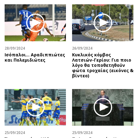
Περιβάλλον
Ταξίδια
Ελλάδα
Συνταγές
Κόσμος
Έξοδος
Παράξενα
Media
Πολιτισμός
Εκπομπές
Σινεμά
Wine routes
28/09/2024
26/09/2024
Ισόπαλοι… Αραδιππιώτες
Κυκλικός κόμβος
Θέατρο-Χορός
Podcasts
και Πολεμιδιώτες
Λατσιών-Γερίου: Για ποιο
Μουσική
Uncut
λόγο θα τοποθετηθούν
φώτα τροχαίας (εικόνες &
Εικαστικά
Προσφορές
βίντεο)
Βιβλίο
Προσωπικότητες στην ''Κ''
Χειρόγραφα
Επιστολές
25/09/2024
25/09/2024