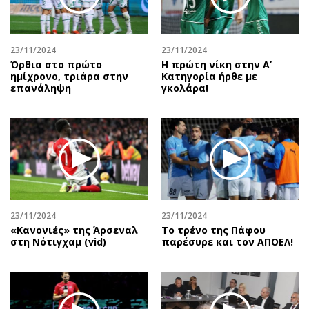
Αθλητισμός
Geek
Κύπρος
Νέα
23/11/2024
23/11/2024
Ελλάδα
Κινητά-tablets
Όρθια στο πρώτο
Η πρώτη νίκη στην Α’
Διεθνή
Social
ημίχρονο, τριάρα στην
Κατηγορία ήρθε με
επανάληψη
γκολάρα!
Κληρώσεις Allwyn
Αυτοκίνηση
Οικονομική
Αφιερώματα
Οικονομία
Πολιτική
Real Estate
Οικονομία
Επιχειρήσεις
Γενικά
Αγορές
Αναδρομές
Money Review
Πρόσωπα
23/11/2024
23/11/2024
«Κανονιές» της Άρσεναλ
Το τρένο της Πάφου
AstroBank Properties
Περιβάλλον
στη Νότιγχαμ (vid)
παρέσυρε και τον ΑΠΟΕΛ!
Trends
Good Life
Ενέργεια
Γυναίκα
Ναυτιλία
Showbiz