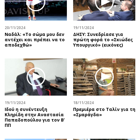
Περιβάλλον
Ταξίδια
Ελλάδα
Συνταγές
Κόσμος
Έξοδος
20/11/2024
19/11/2024
Παράξενα
Media
Ναδάλ: «Το σώμα μου δεν
ΔΗΣΥ: Συνεδρίασε για
Πολιτισμός
Εκπομπές
αντέχει και πρέπει να το
πρώτη φορά το «Σκιώδες
αποδεχθώ»
Υπουργικό» (εικόνες)
Σινεμά
Wine routes
Θέατρο-Χορός
Podcasts
Μουσική
Uncut
Εικαστικά
Προσφορές
Βιβλίο
Προσωπικότητες στην ''Κ''
Χειρόγραφα
Επιστολές
19/11/2024
18/11/2024
Ιδού η συνέντευξη
Πρεμιέρα στο Ταλίν για τη
Κληρίδη στην Αναστασία
«Σμαράγδα»
Παπαδοπούλου για τον Β’
ΠΠ