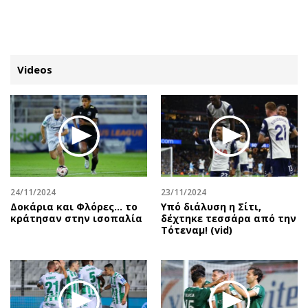
ΕΓΓΡΑΦΗ
ΕΙΣΟΔΟΣ
Videos
ΚΑΤΗΓΟΡΙΕΣ
ΣΥΝΔΕΣΗ
Κύπρος
Απόψεις
Παιδεία
Αρθρογραφία
Υγεία
The Hill
24/11/2024
23/11/2024
Πολιτική
Υγεία
Δοκάρια και Φλόρες… το
Υπό διάλυση η Σίτι,
κράτησαν στην ισοπαλία
δέχτηκε τεσσάρα από την
Βουλευτικές 2026
Αγγελίες
Τότεναμ! (vid)
Εκλογές 2024
Ενοικιάζονται
Προεδρικές 2023
Πωλούνται
Δημοσκοπήσεις
Ζητούν εργασία
Διπλωματία
Θέσεις εργασίας