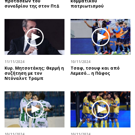
προτάσεων του
κομματικού
συνεδρίου της στον ΠτΔ
πατριωτισμού
11/11/2024
10/11/2024
Κυρ. Μητσοτάκης: Θερμή η
Τσαφ, τσουφ και από
συζήτηση με τον
Λεμεσό... η Πάφος
Ντόναλντ Τραμπ
10/11/2024
10/11/2024