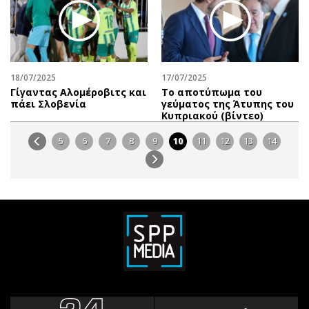
18/07/2025
17/07/2025
Γίγαντας Αλομέροβιτς και
Το αποτύπωμα του
πάει Σλοβενία
γεύματος της Άτυπης του
Κυπριακού (βίντεο)
5
6
7
8
9
10
11
12
13
14