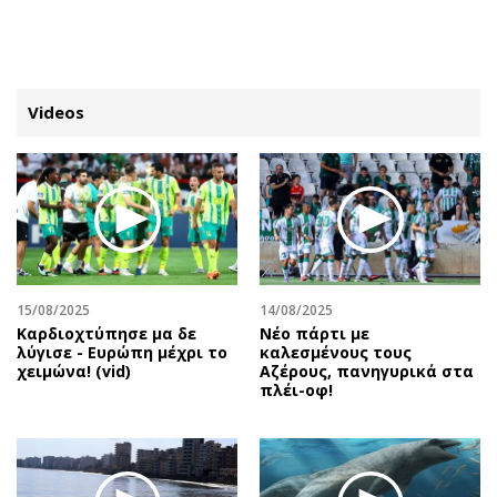
ΕΓΓΡΑΦΗ
ΕΙΣΟΔΟΣ
Videos
ΚΑΤΗΓΟΡΙΕΣ
ΣΥΝΔΕΣΗ
Κύπρος
Απόψεις
Παιδεία
Αρθρογραφία
Υγεία
The Hill
15/08/2025
14/08/2025
Πολιτική
Υγεία
Καρδιοχτύπησε μα δε
Νέο πάρτι με
λύγισε - Ευρώπη μέχρι το
καλεσμένους τους
Βουλευτικές 2026
Αγγελίες
χειμώνα! (vid)
Αζέρους, πανηγυρικά στα
Εκλογές 2024
Ενοικιάζονται
πλέι-οφ!
Προεδρικές 2023
Πωλούνται
Δημοσκοπήσεις
Ζητούν εργασία
Διπλωματία
Θέσεις εργασίας