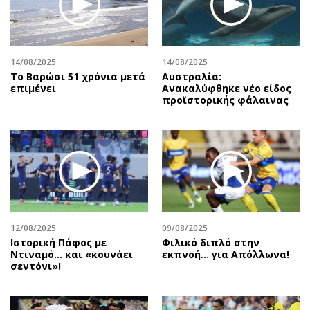
Αθλητισμός
Geek
Κύπρος
Νέα
Ελλάδα
Κινητά-tablets
14/08/2025
14/08/2025
Διεθνή
Social
Το Βαρώσι 51 χρόνια μετά
Αυστραλία:
επιμένει
Ανακαλύφθηκε νέο είδος
Κληρώσεις Allwyn
Αυτοκίνηση
προϊστορικής φάλαινας
Οικονομική
Αφιερώματα
Οικονομία
Πολιτική
Real Estate
Οικονομία
Επιχειρήσεις
Γενικά
Αγορές
Αναδρομές
Money Review
Πρόσωπα
12/08/2025
09/08/2025
AstroBank Properties
Περιβάλλον
Ιστορική Πάφος με
Φιλικό διπλό στην
Trends
Good Life
Ντιναμό… και «κουνάει
εκπνοή… για Απόλλωνα!
σεντόνι»!
Ενέργεια
Γυναίκα
Ναυτιλία
Showbiz