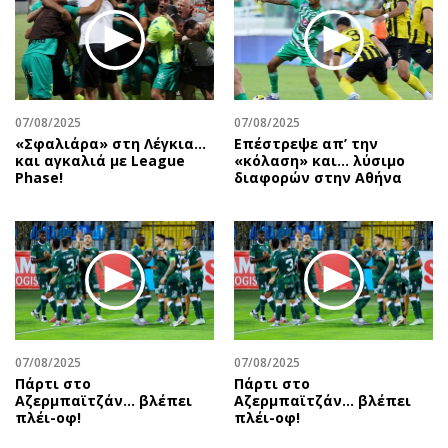
Περιβάλλον
Ταξίδια
Ελλάδα
Συνταγές
Κόσμος
Έξοδος
Παράξενα
Media
Πολιτισμός
Εκπομπές
07/08/2025
07/08/2025
«Σφαλιάρα» στη Λέγκια…
Επέστρεψε απ’ την
Σινεμά
Wine routes
και αγκαλιά με League
«κόλαση» και… λύσιμο
Phase!
διαφορών στην Αθήνα
Θέατρο-Χορός
Podcasts
Μουσική
Uncut
Εικαστικά
Προσφορές
Βιβλίο
Προσωπικότητες στην ''Κ''
Χειρόγραφα
Επιστολές
07/08/2025
07/08/2025
Πάρτι στο
Πάρτι στο
Αζερμπαϊτζάν… βλέπει
Αζερμπαϊτζάν… βλέπει
πλέι-οφ!
πλέι-οφ!