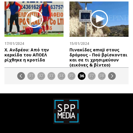
17/01/2024
15/01/2024
Χ. Ανδρέου: Από την
Πινακίδες emoji στους
κερκίδα του ΑΠΟΕΛ
δρόμους - Πού βρίσκονται
ρίχθηκε η κροτίδα
και σε τι χρησιμεύουν
(εικόνες & βίντεο)
31
32
33
34
35
36
37
38