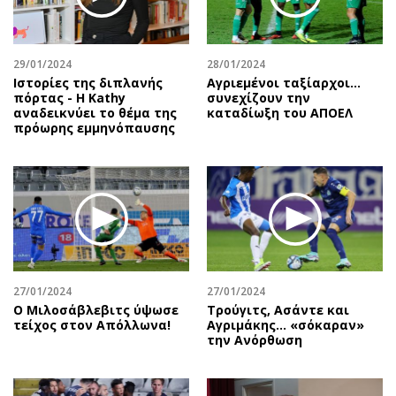
Αθλητισμός
Geek
Κύπρος
Νέα
29/01/2024
28/01/2024
Ελλάδα
Κινητά-tablets
Ιστορίες της διπλανής
Αγριεμένοι ταξίαρχοι...
Διεθνή
Social
πόρτας - Η Kathy
συνεχίζουν την
αναδεικνύει το θέμα της
καταδίωξη του ΑΠΟΕΛ
Κληρώσεις Allwyn
Αυτοκίνηση
πρόωρης εμμηνόπαυσης
Οικονομική
Αφιερώματα
Οικονομία
Πολιτική
Real Estate
Οικονομία
Επιχειρήσεις
Γενικά
Αγορές
Αναδρομές
Money Review
Πρόσωπα
27/01/2024
27/01/2024
AstroBank Properties
Περιβάλλον
Ο Μιλοσάβλεβιτς ύψωσε
Τρούγιτς, Ασάντε και
Trends
Good Life
τείχος στον Απόλλωνα!
Αγριμάκης… «σόκαραν»
την Ανόρθωση
Ενέργεια
Γυναίκα
Ναυτιλία
Showbiz