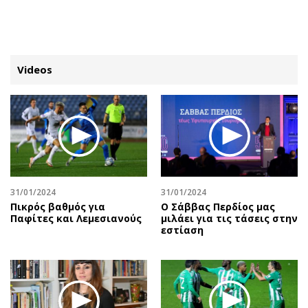
ΕΓΓΡΑΦΗ
ΕΙΣΟΔΟΣ
Videos
ΚΑΤΗΓΟΡΙΕΣ
ΣΥΝΔΕΣΗ
Κύπρος
Απόψεις
Παιδεία
Αρθρογραφία
Υγεία
The Hill
31/01/2024
31/01/2024
Πολιτική
Υγεία
Πικρός βαθμός για
Ο Σάββας Περδίος μας
Παφίτες και Λεμεσιανούς
μιλάει για τις τάσεις στην
Βουλευτικές 2026
Αγγελίες
εστίαση
Εκλογές 2024
Ενοικιάζονται
Προεδρικές 2023
Πωλούνται
Δημοσκοπήσεις
Ζητούν εργασία
Διπλωματία
Θέσεις εργασίας