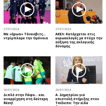
Περιβάλλον
Ταξίδια
Ελλάδα
Συνταγές
Κόσμος
Έξοδος
Παράξενα
Media
Πολιτισμός
Εκπομπές
27/01/2024
27/01/2024
Με «ήρωα» Τάνκοβιτς…
ΑΚΕΛ: Κατέρχεται στις
Σινεμά
Wine routes
ντρίμπλαρε την Ομόνοια
ευρωεκλογές με στόχο την
αύξηση της εκλογικής
Θέατρο-Χορός
Podcasts
δύναμης
Μουσική
Uncut
Εικαστικά
Προσφορές
Βιβλίο
Προσωπικότητες στην ''Κ''
Χειρόγραφα
Επιστολές
26/01/2024
26/01/2024
Διπλό στην Πάφο… και
Α. Δημητρίου για
αναρρίχηση στη δεύτερη
επιστολή στήριξης στον
θέση!
Τσέλεπο: Την είδα