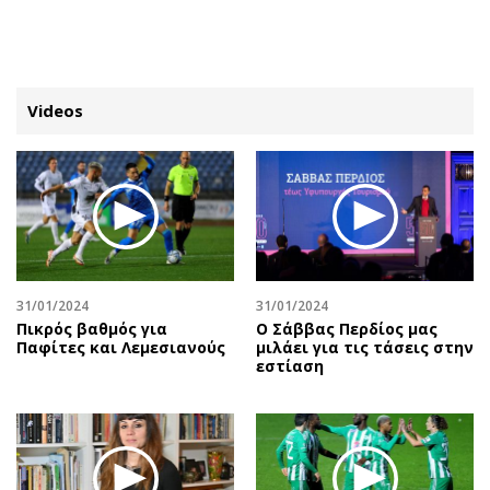
ΕΓΓΡΑΦΗ
ΕΙΣΟΔΟΣ
Videos
ΚΑΤΗΓΟΡΙΕΣ
ΣΥΝΔΕΣΗ
Κύπρος
Απόψεις
Παιδεία
Αρθρογραφία
Υγεία
The Hill
31/01/2024
31/01/2024
Πολιτική
Υγεία
Πικρός βαθμός για
Ο Σάββας Περδίος μας
Παφίτες και Λεμεσιανούς
μιλάει για τις τάσεις στην
Βουλευτικές 2026
Αγγελίες
εστίαση
Εκλογές 2024
Ενοικιάζονται
Προεδρικές 2023
Πωλούνται
Δημοσκοπήσεις
Ζητούν εργασία
Διπλωματία
Θέσεις εργασίας