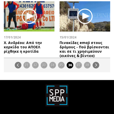
17/01/2024
15/01/2024
Χ. Ανδρέου: Από την
Πινακίδες emoji στους
κερκίδα του ΑΠΟΕΛ
δρόμους - Πού βρίσκονται
ρίχθηκε η κροτίδα
και σε τι χρησιμεύουν
(εικόνες & βίντεο)
31
32
33
34
35
36
37
38