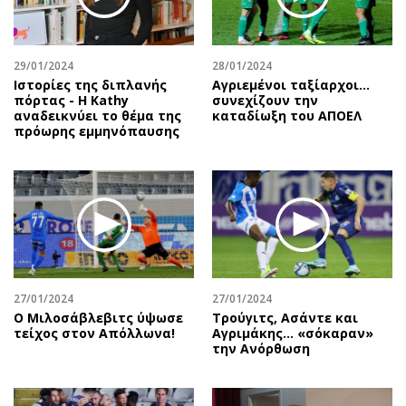
Αθλητισμός
Geek
Κύπρος
Νέα
29/01/2024
28/01/2024
Ελλάδα
Κινητά-tablets
Ιστορίες της διπλανής
Αγριεμένοι ταξίαρχοι...
Διεθνή
Social
πόρτας - Η Kathy
συνεχίζουν την
αναδεικνύει το θέμα της
καταδίωξη του ΑΠΟΕΛ
Κληρώσεις Allwyn
Αυτοκίνηση
πρόωρης εμμηνόπαυσης
Οικονομική
Αφιερώματα
Οικονομία
Πολιτική
Real Estate
Οικονομία
Επιχειρήσεις
Γενικά
Αγορές
Αναδρομές
Money Review
Πρόσωπα
27/01/2024
27/01/2024
AstroBank Properties
Περιβάλλον
Ο Μιλοσάβλεβιτς ύψωσε
Τρούγιτς, Ασάντε και
Trends
Good Life
τείχος στον Απόλλωνα!
Αγριμάκης… «σόκαραν»
την Ανόρθωση
Ενέργεια
Γυναίκα
Ναυτιλία
Showbiz