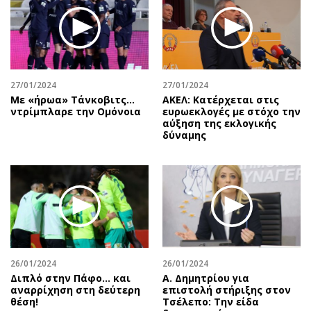
Περιβάλλον
Ταξίδια
Ελλάδα
Συνταγές
Κόσμος
Έξοδος
Παράξενα
Media
Πολιτισμός
Εκπομπές
27/01/2024
27/01/2024
Με «ήρωα» Τάνκοβιτς…
ΑΚΕΛ: Κατέρχεται στις
Σινεμά
Wine routes
ντρίμπλαρε την Ομόνοια
ευρωεκλογές με στόχο την
αύξηση της εκλογικής
Θέατρο-Χορός
Podcasts
δύναμης
Μουσική
Uncut
Εικαστικά
Προσφορές
Βιβλίο
Προσωπικότητες στην ''Κ''
Χειρόγραφα
Επιστολές
26/01/2024
26/01/2024
Διπλό στην Πάφο… και
Α. Δημητρίου για
αναρρίχηση στη δεύτερη
επιστολή στήριξης στον
θέση!
Τσέλεπο: Την είδα