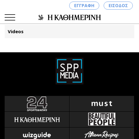
ΕΓΓΡΑΦΗ
ΕΙΣΟΔΟΣ
Videos
ΚΑΤΗΓΟΡΙΕΣ
ΣΥΝΔΕΣΗ
Κύπρος
Απόψεις
Παιδεία
Αρθρογραφία
Υγεία
The Hill
Πολιτική
Υγεία
Βουλευτικές 2026
Αγγελίες
Εκλογές 2024
Ενοικιάζονται
Προεδρικές 2023
Πωλούνται
Δημοσκοπήσεις
Ζητούν εργασία
Διπλωματία
Θέσεις εργασίας