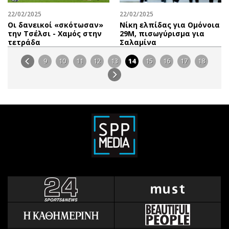
22/02/2025
22/02/2025
Οι δανεικοί «σκότωσαν»
Νίκη ελπίδας για Ομόνοια
την Τσέλσι - Χαμός στην
29Μ, πισωγύρισμα για
τετράδα
Σαλαμίνα
9
10
11
12
13
14
15
16
17
18