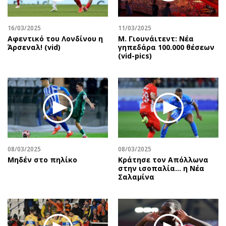
Αθλητισμός
Geek
Κύπρος
Νέα
16/03/2025
11/03/2025
Αφεντικό του Λονδίνου η
Μ. Γιουνάιτεντ: Νέα
Ελλάδα
Κινητά-tablets
Άρσεναλ! (vid)
γηπεδάρα 100.000 θέσεων
Διεθνή
Social
(vid-pics)
Κληρώσεις Allwyn
Αυτοκίνηση
Οικονομική
Αφιερώματα
Οικονομία
Πολιτική
Real Estate
Οικονομία
Επιχειρήσεις
Γενικά
Αγορές
Αναδρομές
08/03/2025
08/03/2025
Money Review
Πρόσωπα
Μηδέν στο πηλίκο
Κράτησε τον Απόλλωνα
στην ισοπαλία… η Νέα
AstroBank Properties
Περιβάλλον
Σαλαμίνα
Trends
Good Life
Ενέργεια
Γυναίκα
Ναυτιλία
Showbiz