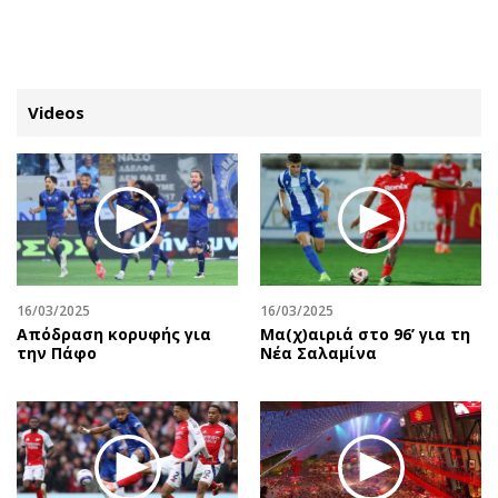
ΕΓΓΡΑΦΗ
ΕΙΣΟΔΟΣ
Videos
ΚΑΤΗΓΟΡΙΕΣ
ΣΥΝΔΕΣΗ
Κύπρος
Απόψεις
Παιδεία
Αρθρογραφία
Υγεία
The Hill
16/03/2025
16/03/2025
Πολιτική
Υγεία
Απόδραση κορυφής για
Μα(χ)αιριά στο 96’ για τη
την Πάφο
Νέα Σαλαμίνα
Βουλευτικές 2026
Αγγελίες
Εκλογές 2024
Ενοικιάζονται
Προεδρικές 2023
Πωλούνται
Δημοσκοπήσεις
Ζητούν εργασία
Διπλωματία
Θέσεις εργασίας