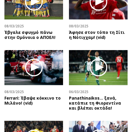
Περιβάλλον
Ταξίδια
Ελλάδα
Συνταγές
Κόσμος
Έξοδος
08/03/2025
08/03/2025
Παράξενα
Media
Έβγαλε σφυγμό πάνω
Άφησε στον τόπο τη Σίτι
Πολιτισμός
Εκπομπές
στην Ομόνοια ο ΑΠΟΕΛ!
η Νότιγχαμ! (vid)
Σινεμά
Wine routes
Θέατρο-Χορός
Podcasts
Μουσική
Uncut
Εικαστικά
Προσφορές
Βιβλίο
Προσωπικότητες στην ''Κ''
Χειρόγραφα
Επιστολές
08/03/2025
06/03/2025
Ferrari: Έβαψε κόκκινο το
Panathinaikos… ξανά,
Μιλάνο! (vid)
κατάπιε τη Φιορεντίνα
και βλέπει οκτάδα!