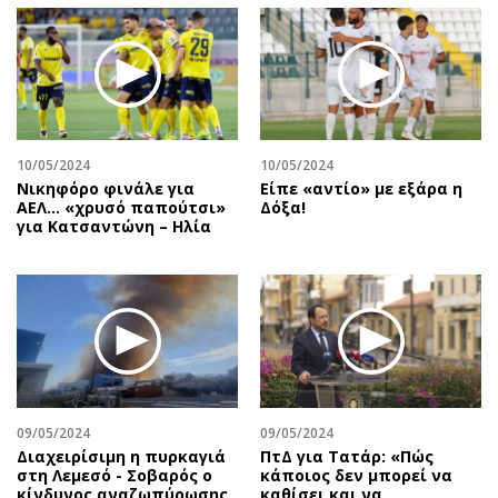
10/05/2024
10/05/2024
Νικηφόρο φινάλε για
Είπε «αντίο» με εξάρα η
ΑΕΛ… «χρυσό παπούτσι»
Δόξα!
για Κατσαντώνη – Ηλία
09/05/2024
09/05/2024
Διαχειρίσιμη η πυρκαγιά
ΠτΔ για Τατάρ: «Πώς
στη Λεμεσό - Σοβαρός ο
κάποιος δεν μπορεί να
κίνδυνος αναζωπύρωσης
καθίσει και να