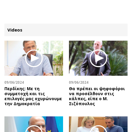
ΕΓΓΡΑΦΗ
ΕΙΣΟΔΟΣ
Videos
ΚΑΤΗΓΟΡΙΕΣ
ΣΥΝΔΕΣΗ
Κύπρος
Απόψεις
Παιδεία
Αρθρογραφία
Υγεία
The Hill
09/06/2024
09/06/2024
Πολιτική
Υγεία
Περδίκης: Με τη
Θα πρέπει οι ψηφοφόροι
συμμετοχή και τις
να προσέλθουν στις
Βουλευτικές 2026
Αγγελίες
επιλογές μας οχυρώνουμε
κάλπες, είπε ο Μ.
Εκλογές 2024
Ενοικιάζονται
την Δημοκρατία
Σιζόπουλος
Προεδρικές 2023
Πωλούνται
Δημοσκοπήσεις
Ζητούν εργασία
Διπλωματία
Θέσεις εργασίας