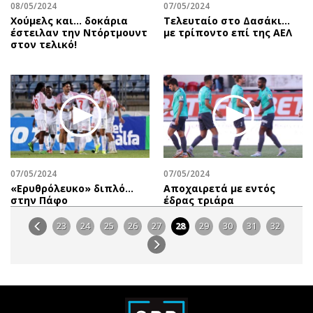
08/05/2024
07/05/2024
Χούμελς και... δοκάρια
Τελευταίο στο Δασάκι…
έστειλαν την Ντόρτμουντ
με τρίποντο επί της ΑΕΛ
στον τελικό!
07/05/2024
07/05/2024
«Ερυθρόλευκο» διπλό…
Αποχαιρετά με εντός
στην Πάφο
έδρας τριάρα
23
24
25
26
27
28
29
30
31
32