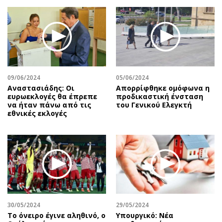
Περιβάλλον
Ταξίδια
Ελλάδα
Συνταγές
Κόσμος
Έξοδος
Παράξενα
Media
Πολιτισμός
Εκπομπές
Σινεμά
Wine routes
09/06/2024
05/06/2024
Αναστασιάδης: Οι
Απορρίφθηκε ομόφωνα η
Θέατρο-Χορός
Podcasts
ευρωεκλογές θα έπρεπε
προδικαστική ένσταση
Μουσική
Uncut
να ήταν πάνω από τις
του Γενικού Ελεγκτή
εθνικές εκλογές
Εικαστικά
Προσφορές
Βιβλίο
Προσωπικότητες στην ''Κ''
Χειρόγραφα
Επιστολές
30/05/2024
29/05/2024
Το όνειρο έγινε αληθινό, ο
Υπουργικό: Νέα