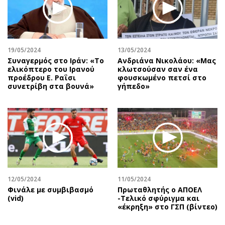
19/05/2024
13/05/2024
Συναγερμός στο Ιράν: «Το
Ανδριάνα Νικολάου: «Μας
ελικόπτερο του Ιρανού
κλωτσούσαν σαν ένα
προέδρου Ε. Ραΐσι
φουσκωμένο πετσί στο
συνετρίβη στα βουνά»
γήπεδο»
12/05/2024
11/05/2024
Φινάλε με συμβιβασμό
Πρωταθλητής ο ΑΠΟΕΛ
(vid)
-Τελικό σφύριγμα και
«έκρηξη» στο ΓΣΠ (βίντεο)