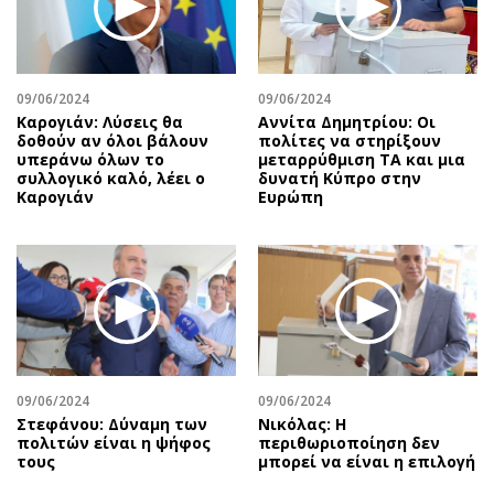
Αθλητισμός
Geek
Κύπρος
Νέα
Ελλάδα
Κινητά-tablets
09/06/2024
09/06/2024
Διεθνή
Social
Καρογιάν: Λύσεις θα
Αννίτα Δημητρίου: Οι
δοθούν αν όλοι βάλουν
πολίτες να στηρίξουν
Κληρώσεις Allwyn
Αυτοκίνηση
υπεράνω όλων το
μεταρρύθμιση ΤΑ και μια
συλλογικό καλό, λέει ο
δυνατή Κύπρο στην
Οικονομική
Αφιερώματα
Καρογιάν
Ευρώπη
Οικονομία
Πολιτική
Real Estate
Οικονομία
Επιχειρήσεις
Γενικά
Αγορές
Αναδρομές
Money Review
Πρόσωπα
AstroBank Properties
Περιβάλλον
09/06/2024
09/06/2024
Trends
Good Life
Στεφάνου: Δύναμη των
Νικόλας: Η
Ενέργεια
Γυναίκα
πολιτών είναι η ψήφος
περιθωριοποίηση δεν
τους
μπορεί να είναι η επιλογή
Ναυτιλία
Showbiz