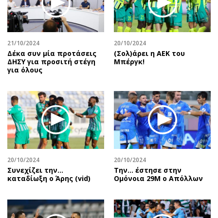
Περιβάλλον
Ταξίδια
Ελλάδα
Συνταγές
Κόσμος
Έξοδος
21/10/2024
20/10/2024
Παράξενα
Media
Δέκα συν μία προτάσεις
(Σολ)άρει η ΑΕΚ του
Πολιτισμός
Εκπομπές
ΔΗΣΥ για προσιτή στέγη
Μπέργκ!
για όλους
Σινεμά
Wine routes
Θέατρο-Χορός
Podcasts
Μουσική
Uncut
Εικαστικά
Προσφορές
Βιβλίο
Προσωπικότητες στην ''Κ''
Χειρόγραφα
Επιστολές
20/10/2024
20/10/2024
Συνεχίζει την…
Την… έστησε στην
καταδίωξη ο Άρης (vid)
Ομόνοια 29Μ ο Απόλλων