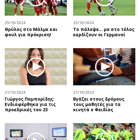
Αθλητισμός
Geek
Κύπρος
Νέα
25/10/2024
25/10/2024
Ελλάδα
Κινητά-tablets
Θρύλος στο Μάλμε και
Το πάλεψε... μα στο τέλος
Διεθνή
Social
φουλ για πρόκριση!
κερδίζουν οι Γερμανοί
Κληρώσεις Allwyn
Αυτοκίνηση
Οικονομική
Αφιερώματα
Οικονομία
Πολιτική
Real Estate
Οικονομία
Επιχειρήσεις
Γενικά
Αγορές
Αναδρομές
21/10/2024
21/10/2024
Money Review
Πρόσωπα
Γιώργος Παμπορίδης:
Βγάζει στους δρόμους
Ενδιαφέρθηκα για τις
τους μαθητές για τα
AstroBank Properties
Περιβάλλον
προεδρικές του 23
κινητά ο Φειδίας
Trends
Good Life
Ενέργεια
Γυναίκα
Ναυτιλία
Showbiz