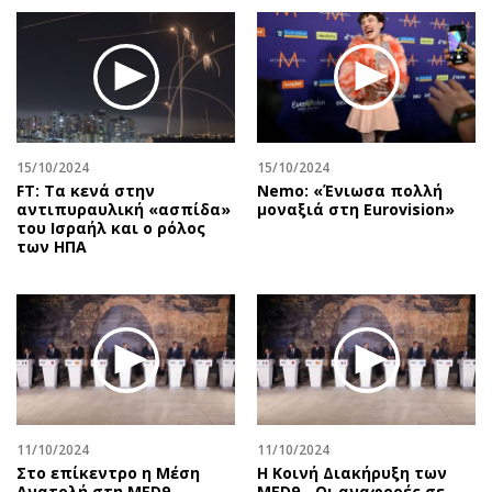
15/10/2024
15/10/2024
FT: Tα κενά στην
Nemo: «Ένιωσα πολλή
αντιπυραυλική «ασπίδα»
μοναξιά στη Eurovision»
του Ισραήλ και ο ρόλος
των ΗΠΑ
11/10/2024
11/10/2024
Στο επίκεντρο η Μέση
Η Κοινή Διακήρυξη των
Ανατολή στη MED9
MED9 - Οι αναφορές σε