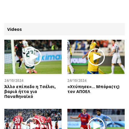
ΕΓΓΡΑΦΗ
ΕΙΣΟΔΟΣ
Videos
ΚΑΤΗΓΟΡΙΕΣ
ΣΥΝΔΕΣΗ
Κύπρος
Απόψεις
Παιδεία
Αρθρογραφία
Υγεία
The Hill
24/10/2024
24/10/2024
Πολιτική
Υγεία
Άλλο επίπεδο η Τσέλσι,
«Χτύπησε»… Μπόρα(τς)
βαριά ήττα για
τον ΑΠΟΕΛ
Βουλευτικές 2026
Αγγελίες
Παναθηναϊκό
Εκλογές 2024
Ενοικιάζονται
Προεδρικές 2023
Πωλούνται
Δημοσκοπήσεις
Ζητούν εργασία
Διπλωματία
Θέσεις εργασίας