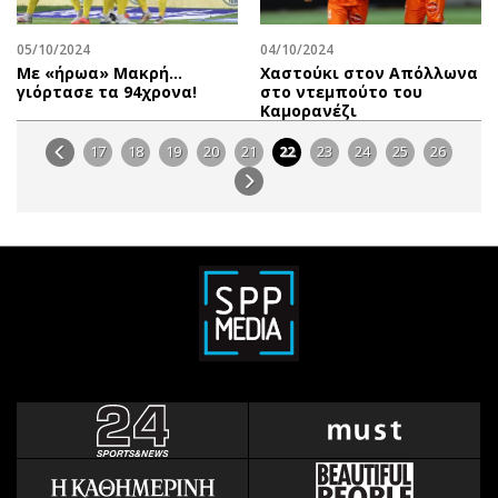
05/10/2024
04/10/2024
Με «ήρωα» Μακρή…
Χαστούκι στον Απόλλωνα
γιόρτασε τα 94χρονα!
στο ντεμπούτο του
Καμορανέζι
17
18
19
20
21
22
23
24
25
26