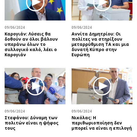
Αθλητισμός
Geek
Κύπρος
Νέα
Ελλάδα
Κινητά-tablets
09/06/2024
09/06/2024
Διεθνή
Social
Καρογιάν: Λύσεις θα
Αννίτα Δημητρίου: Οι
δοθούν αν όλοι βάλουν
πολίτες να στηρίξουν
Κληρώσεις Allwyn
Αυτοκίνηση
υπεράνω όλων το
μεταρρύθμιση ΤΑ και μια
συλλογικό καλό, λέει ο
δυνατή Κύπρο στην
Οικονομική
Αφιερώματα
Καρογιάν
Ευρώπη
Οικονομία
Πολιτική
Real Estate
Οικονομία
Επιχειρήσεις
Γενικά
Αγορές
Αναδρομές
Money Review
Πρόσωπα
AstroBank Properties
Περιβάλλον
09/06/2024
09/06/2024
Trends
Good Life
Στεφάνου: Δύναμη των
Νικόλας: Η
Ενέργεια
Γυναίκα
πολιτών είναι η ψήφος
περιθωριοποίηση δεν
τους
μπορεί να είναι η επιλογή
Ναυτιλία
Showbiz