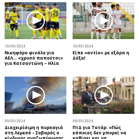
10/05/2024
10/05/2024
Νικηφόρο φινάλε για
Είπε «αντίο» με εξάρα η
ΑΕΛ… «χρυσό παπούτσι»
Δόξα!
για Κατσαντώνη – Ηλία
09/05/2024
09/05/2024
Διαχειρίσιμη η πυρκαγιά
ΠτΔ για Τατάρ: «Πώς
στη Λεμεσό - Σοβαρός ο
κάποιος δεν μπορεί να
κίνδυνος αναζωπύρωσης
καθίσει και να