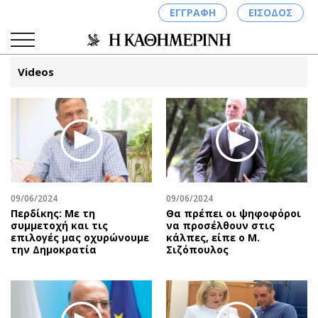
ΕΓΓΡΑΦΗ
ΕΙΣΟΔΟΣ
Videos
ΚΑΤΗΓΟΡΙΕΣ
ΣΥΝΔΕΣΗ
Κύπρος
Απόψεις
Παιδεία
Αρθρογραφία
Υγεία
The Hill
09/06/2024
09/06/2024
Πολιτική
Υγεία
Περδίκης: Με τη
Θα πρέπει οι ψηφοφόροι
συμμετοχή και τις
να προσέλθουν στις
Βουλευτικές 2026
Αγγελίες
επιλογές μας οχυρώνουμε
κάλπες, είπε ο Μ.
Εκλογές 2024
Ενοικιάζονται
την Δημοκρατία
Σιζόπουλος
Προεδρικές 2023
Πωλούνται
Δημοσκοπήσεις
Ζητούν εργασία
Διπλωματία
Θέσεις εργασίας