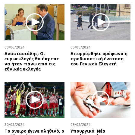
Περιβάλλον
Ταξίδια
Ελλάδα
Συνταγές
Κόσμος
Έξοδος
Παράξενα
Media
Πολιτισμός
Εκπομπές
Σινεμά
Wine routes
09/06/2024
05/06/2024
Αναστασιάδης: Οι
Απορρίφθηκε ομόφωνα η
Θέατρο-Χορός
Podcasts
ευρωεκλογές θα έπρεπε
προδικαστική ένσταση
Μουσική
Uncut
να ήταν πάνω από τις
του Γενικού Ελεγκτή
εθνικές εκλογές
Εικαστικά
Προσφορές
Βιβλίο
Προσωπικότητες στην ''Κ''
Χειρόγραφα
Επιστολές
30/05/2024
29/05/2024
Το όνειρο έγινε αληθινό, ο
Υπουργικό: Νέα