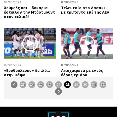
08/05/2024
07/05/2024
Χούμελς και... δοκάρια
Τελευταίο στο Δασάκι…
έστειλαν την Ντόρτμουντ
με τρίποντο επί της ΑΕΛ
στον τελικό!
07/05/2024
07/05/2024
«Ερυθρόλευκο» διπλό…
Αποχαιρετά με εντός
στην Πάφο
έδρας τριάρα
23
24
25
26
27
28
29
30
31
32