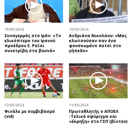
19/05/2024
13/05/2024
Συναγερμός στο Ιράν: «Το
Ανδριάνα Νικολάου: «Μας
ελικόπτερο του Ιρανού
κλωτσούσαν σαν ένα
προέδρου Ε. Ραΐσι
φουσκωμένο πετσί στο
συνετρίβη στα βουνά»
γήπεδο»
12/05/2024
11/05/2024
Φινάλε με συμβιβασμό
Πρωταθλητής ο ΑΠΟΕΛ
(vid)
-Τελικό σφύριγμα και
«έκρηξη» στο ΓΣΠ (βίντεο)