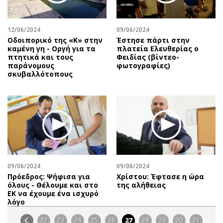
12/06/2024
09/06/2024
Οδοιπορικό της «Κ» στην
Έστησε πάρτι στην
καμένη γη - Οργή για τα
πλατεία Ελευθερίας ο
πτητικά και τους
Φειδίας (βίντεο-
παράνομους
φωτογραφίες)
σκυβαλλότοπους
09/06/2024
09/06/2024
Πρόεδρος: Ψήφισα για
Χρίστου: Έφτασε η ώρα
όλους - Θέλουμε και στο
της αλήθειας
ΕΚ να έχουμε ένα ισχυρό
λόγο
22
23
24
25
26
27
28
29
30
31