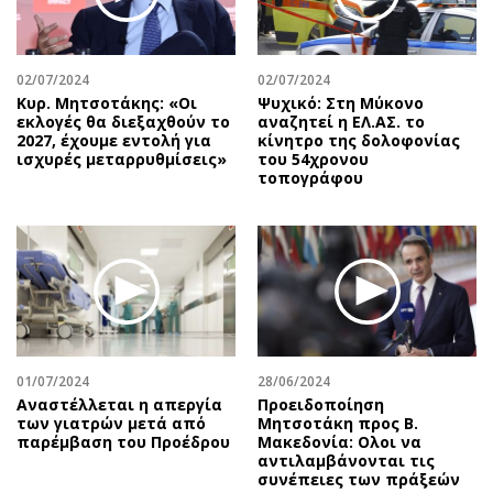
Αθλητισμός
Geek
Κύπρος
Νέα
02/07/2024
02/07/2024
Ελλάδα
Κινητά-tablets
Κυρ. Μητσοτάκης: «Οι
Ψυχικό: Στη Μύκονο
Διεθνή
Social
εκλογές θα διεξαχθούν το
αναζητεί η ΕΛ.ΑΣ. το
2027, έχουμε εντολή για
κίνητρο της δολοφονίας
Κληρώσεις Allwyn
Αυτοκίνηση
ισχυρές μεταρρυθμίσεις»
του 54χρονου
τοπογράφου
Οικονομική
Αφιερώματα
Οικονομία
Πολιτική
Real Estate
Οικονομία
Επιχειρήσεις
Γενικά
Αγορές
Αναδρομές
Money Review
Πρόσωπα
AstroBank Properties
Περιβάλλον
01/07/2024
28/06/2024
Trends
Good Life
Αναστέλλεται η απεργία
Προειδοποίηση
των γιατρών μετά από
Μητσοτάκη προς Β.
Ενέργεια
Γυναίκα
παρέμβαση του Προέδρου
Μακεδονία: Ολοι να
αντιλαμβάνονται τις
Ναυτιλία
Showbiz
συνέπειες των πράξεών