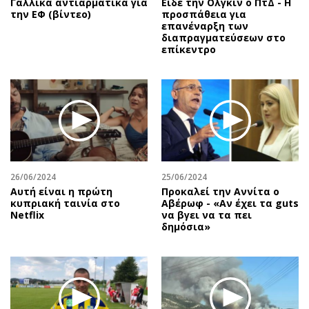
Γαλλικά αντιαρματικά για
Είδε την Ολγκίν ο ΠτΔ - Η
την ΕΦ (βίντεο)
προσπάθεια για
επανέναρξη των
διαπραγματεύσεων στο
επίκεντρο
26/06/2024
25/06/2024
Αυτή είναι η πρώτη
Προκαλεί την Αννίτα ο
κυπριακή ταινία στο
Αβέρωφ - «Αν έχει τα guts
Netflix
να βγει να τα πει
δημόσια»