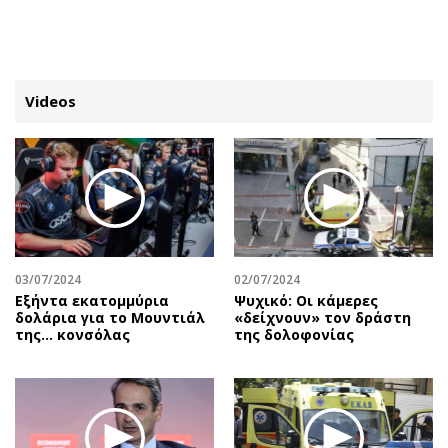
ΕΓΓΡΑΦΗ
ΕΙΣΟΔΟΣ
Videos
ΚΑΤΗΓΟΡΙΕΣ
ΣΥΝΔΕΣΗ
Κύπρος
Απόψεις
Παιδεία
Αρθρογραφία
Υγεία
The Hill
03/07/2024
02/07/2024
Πολιτική
Υγεία
Εξήντα εκατομμύρια
Ψυχικό: Οι κάμερες
δολάρια για το Μουντιάλ
«δείχνουν» τον δράστη
Βουλευτικές 2026
Αγγελίες
της... κονσόλας
της δολοφονίας
Εκλογές 2024
Ενοικιάζονται
Προεδρικές 2023
Πωλούνται
Δημοσκοπήσεις
Ζητούν εργασία
Διπλωματία
Θέσεις εργασίας