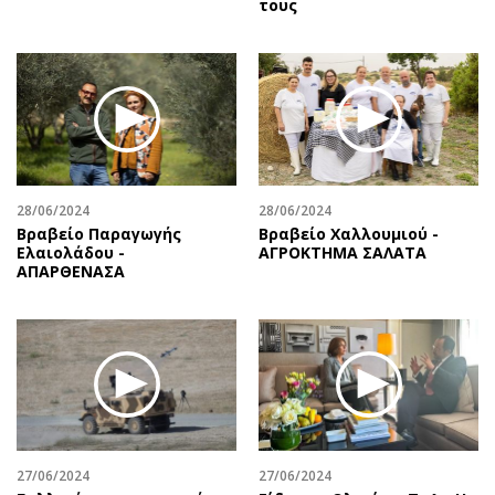
τους
Περιβάλλον
Ταξίδια
Ελλάδα
Συνταγές
Κόσμος
Έξοδος
Παράξενα
Media
Πολιτισμός
Εκπομπές
Σινεμά
Wine routes
Θέατρο-Χορός
Podcasts
28/06/2024
28/06/2024
Μουσική
Uncut
Βραβείο Παραγωγής
Βραβείο Χαλλουμιού -
Ελαιολάδου -
ΑΓΡΟΚΤΗΜΑ ΣΑΛΑΤΑ
Εικαστικά
Προσφορές
ΑΠΑΡΘΕΝΑΣΑ
Βιβλίο
Προσωπικότητες στην ''Κ''
Χειρόγραφα
Επιστολές
27/06/2024
27/06/2024