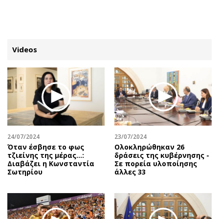
ΕΓΓΡΑΦΗ
ΕΙΣΟΔΟΣ
Videos
ΚΑΤΗΓΟΡΙΕΣ
ΣΥΝΔΕΣΗ
Κύπρος
Απόψεις
Παιδεία
Αρθρογραφία
Υγεία
The Hill
24/07/2024
23/07/2024
Πολιτική
Υγεία
Όταν έσβησε το φως
Ολοκληρώθηκαν 26
τζιείνης της μέρας…:
δράσεις της κυβέρνησης -
Βουλευτικές 2026
Αγγελίες
Διαβάζει η Κωνσταντία
Σε πορεία υλοποίησης
Εκλογές 2024
Ενοικιάζονται
Σωτηρίου
άλλες 33
Προεδρικές 2023
Πωλούνται
Δημοσκοπήσεις
Ζητούν εργασία
Διπλωματία
Θέσεις εργασίας