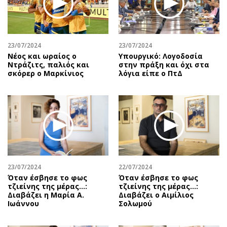
Αθλητισμός
Geek
Κύπρος
Νέα
Ελλάδα
Κινητά-tablets
23/07/2024
23/07/2024
Διεθνή
Social
Νέος και ωραίος ο
Υπουργικό: Λογοδοσία
Ντράζιτς, παλιός και
στην πράξη και όχι στα
Κληρώσεις Allwyn
Αυτοκίνηση
σκόρερ ο Μαρκίνιος
λόγια είπε ο ΠτΔ
Οικονομική
Αφιερώματα
Οικονομία
Πολιτική
Real Estate
Οικονομία
Επιχειρήσεις
Γενικά
Αγορές
Αναδρομές
Money Review
Πρόσωπα
23/07/2024
22/07/2024
AstroBank Properties
Περιβάλλον
Όταν έσβησε το φως
Όταν έσβησε το φως
Trends
Good Life
τζιείνης της μέρας…:
τζιείνης της μέρας…:
Διαβάζει η Μαρία Α.
Διαβάζει ο Αιμίλιος
Ενέργεια
Γυναίκα
Ιωάννου
Σολωμού
Ναυτιλία
Showbiz