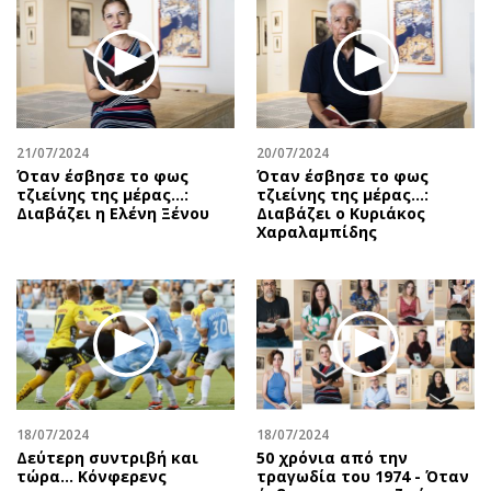
Περιβάλλον
Ταξίδια
Ελλάδα
Συνταγές
Κόσμος
Έξοδος
Παράξενα
Media
Πολιτισμός
Εκπομπές
21/07/2024
20/07/2024
Σινεμά
Wine routes
Όταν έσβησε το φως
Όταν έσβησε το φως
τζιείνης της μέρας…:
τζιείνης της μέρας…:
Θέατρο-Χορός
Podcasts
Διαβάζει η Ελένη Ξένου
Διαβάζει ο Κυριάκος
Μουσική
Uncut
Χαραλαμπίδης
Εικαστικά
Προσφορές
Βιβλίο
Προσωπικότητες στην ''Κ''
Χειρόγραφα
Επιστολές
18/07/2024
18/07/2024
Δεύτερη συντριβή και
50 χρόνια από την
τώρα... Κόνφερενς
τραγωδία του 1974 - Όταν