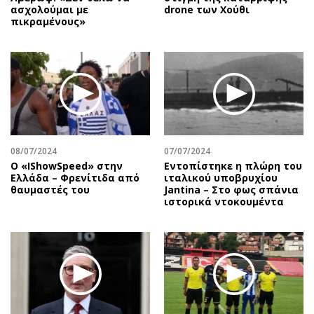
ασχολούμαι με
drone των Χούθι
πικραμένους»
08/07/2024
07/07/2024
Ο «IShowSpeed» στην
Εντοπίστηκε η πλώρη του
Ελλάδα – Φρενίτιδα από
ιταλικού υποβρυχίου
θαυμαστές του
Jantina – Στο φως σπάνια
ιστορικά ντοκουμέντα