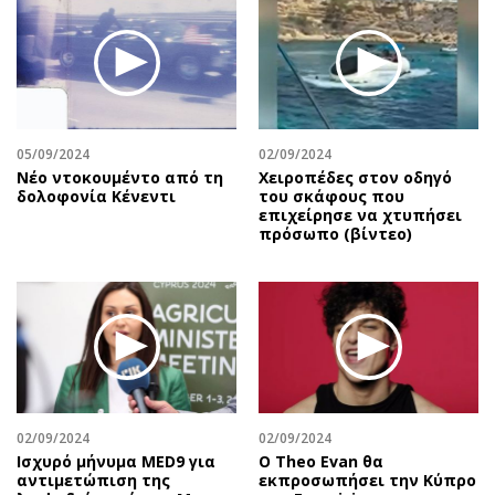
Περιβάλλον
Ταξίδια
Ελλάδα
Συνταγές
Κόσμος
Έξοδος
Παράξενα
Media
Πολιτισμός
Εκπομπές
05/09/2024
02/09/2024
Σινεμά
Wine routes
Nέο ντοκουμέντο από τη
Χειροπέδες στον οδηγό
δολοφονία Κένεντι
του σκάφους που
Θέατρο-Χορός
Podcasts
επιχείρησε να χτυπήσει
Μουσική
Uncut
πρόσωπο (βίντεο)
Εικαστικά
Προσφορές
Βιβλίο
Προσωπικότητες στην ''Κ''
Χειρόγραφα
Επιστολές
02/09/2024
02/09/2024
Ισχυρό μήνυμα MED9 για
Ο Theo Evan θα
αντιμετώπιση της
εκπροσωπήσει την Κύπρο