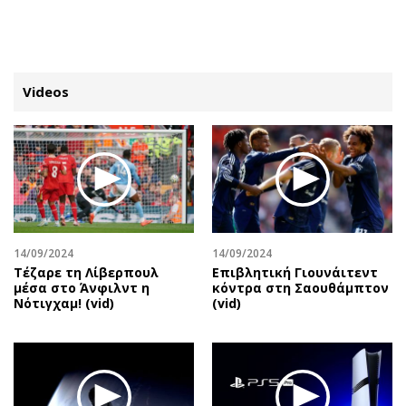
ΕΓΓΡΑΦΗ
ΕΙΣΟΔΟΣ
Videos
ΚΑΤΗΓΟΡΙΕΣ
ΣΥΝΔΕΣΗ
Κύπρος
Απόψεις
Παιδεία
Αρθρογραφία
Υγεία
The Hill
14/09/2024
14/09/2024
Πολιτική
Υγεία
Τέζαρε τη Λίβερπουλ
Επιβλητική Γιουνάιτεντ
μέσα στο Άνφιλντ η
κόντρα στη Σαουθάμπτον
Βουλευτικές 2026
Αγγελίες
Νότιγχαμ! (vid)
(vid)
Εκλογές 2024
Ενοικιάζονται
Προεδρικές 2023
Πωλούνται
Δημοσκοπήσεις
Ζητούν εργασία
Διπλωματία
Θέσεις εργασίας