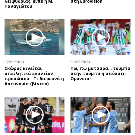
λειψυδρίας, είπε η Μ.
στη Eurovision
Παναγιώτου
02/09/2024
01/09/2024
Σκάφος κινείται
Πω, πω ματσάρα... τούμπα
απειλητικά εναντίον
στην τούμπα η απόλυτη
προσώπου - Τι διερευνά η
Ομόνοια!
Αστυνομία (βίντεο)