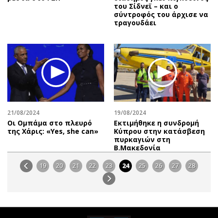
του Σίδνεϊ – και ο
σύντροφός του άρχισε να
τραγουδάει
21/08/2024
19/08/2024
Οι Ομπάμα στο πλευρό
Εκτιμήθηκε η συνδρομή
της Χάρις: «Yes, she can»
Κύπρου στην κατάσβεση
πυρκαγιών στη
Β.Μακεδονία
19
20
21
22
23
24
25
26
27
28