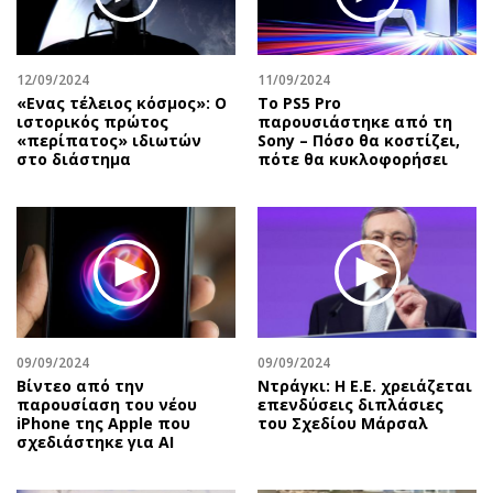
Αθλητισμός
Geek
Κύπρος
Νέα
12/09/2024
11/09/2024
Ελλάδα
Κινητά-tablets
«Ενας τέλειος κόσμος»: Ο
Το PS5 Pro
Διεθνή
Social
ιστορικός πρώτος
παρουσιάστηκε από τη
«περίπατος» ιδιωτών
Sony – Πόσο θα κοστίζει,
Κληρώσεις Allwyn
Αυτοκίνηση
στο διάστημα
πότε θα κυκλοφορήσει
Οικονομική
Αφιερώματα
Οικονομία
Πολιτική
Real Estate
Οικονομία
Επιχειρήσεις
Γενικά
Αγορές
Αναδρομές
Money Review
Πρόσωπα
09/09/2024
09/09/2024
AstroBank Properties
Περιβάλλον
Bίντεο από την
Ντράγκι: Η Ε.Ε. χρειάζεται
Trends
Good Life
παρουσίαση του νέου
επενδύσεις διπλάσιες
iPhone της Apple που
του Σχεδίου Μάρσαλ
Ενέργεια
Γυναίκα
σχεδιάστηκε για AI
Ναυτιλία
Showbiz