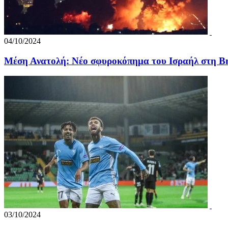
04/10/2024
Mέση Ανατολή: Νέο σφυροκόπημα του Ισραήλ στη Β
03/10/2024