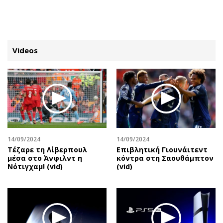
ΕΓΓΡΑΦΗ
ΕΙΣΟΔΟΣ
Videos
ΚΑΤΗΓΟΡΙΕΣ
ΣΥΝΔΕΣΗ
Κύπρος
Απόψεις
Παιδεία
Αρθρογραφία
Υγεία
The Hill
14/09/2024
14/09/2024
Πολιτική
Υγεία
Τέζαρε τη Λίβερπουλ
Επιβλητική Γιουνάιτεντ
μέσα στο Άνφιλντ η
κόντρα στη Σαουθάμπτον
Βουλευτικές 2026
Αγγελίες
Νότιγχαμ! (vid)
(vid)
Εκλογές 2024
Ενοικιάζονται
Προεδρικές 2023
Πωλούνται
Δημοσκοπήσεις
Ζητούν εργασία
Διπλωματία
Θέσεις εργασίας