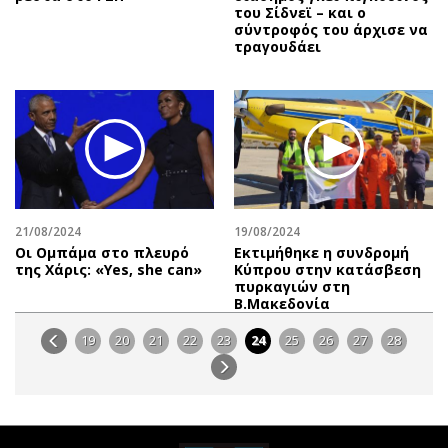
του Σίδνεϊ – και ο
σύντροφός του άρχισε να
τραγουδάει
21/08/2024
19/08/2024
Οι Ομπάμα στο πλευρό
Εκτιμήθηκε η συνδρομή
της Χάρις: «Yes, she can»
Κύπρου στην κατάσβεση
πυρκαγιών στη
Β.Μακεδονία
19
20
21
22
23
24
25
26
27
28