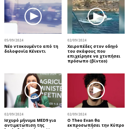
Περιβάλλον
Ταξίδια
Ελλάδα
Συνταγές
Κόσμος
Έξοδος
Παράξενα
Media
Πολιτισμός
Εκπομπές
05/09/2024
02/09/2024
Σινεμά
Wine routes
Nέο ντοκουμέντο από τη
Χειροπέδες στον οδηγό
δολοφονία Κένεντι
του σκάφους που
Θέατρο-Χορός
Podcasts
επιχείρησε να χτυπήσει
Μουσική
Uncut
πρόσωπο (βίντεο)
Εικαστικά
Προσφορές
Βιβλίο
Προσωπικότητες στην ''Κ''
Χειρόγραφα
Επιστολές
02/09/2024
02/09/2024
Ισχυρό μήνυμα MED9 για
Ο Theo Evan θα
αντιμετώπιση της
εκπροσωπήσει την Κύπρο