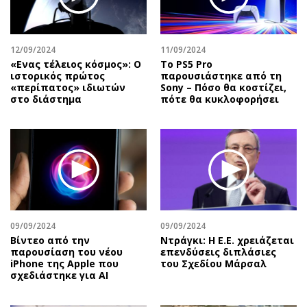
Αθλητισμός
Geek
Κύπρος
Νέα
12/09/2024
11/09/2024
Ελλάδα
Κινητά-tablets
«Ενας τέλειος κόσμος»: Ο
Το PS5 Pro
Διεθνή
Social
ιστορικός πρώτος
παρουσιάστηκε από τη
«περίπατος» ιδιωτών
Sony – Πόσο θα κοστίζει,
Κληρώσεις Allwyn
Αυτοκίνηση
στο διάστημα
πότε θα κυκλοφορήσει
Οικονομική
Αφιερώματα
Οικονομία
Πολιτική
Real Estate
Οικονομία
Επιχειρήσεις
Γενικά
Αγορές
Αναδρομές
Money Review
Πρόσωπα
09/09/2024
09/09/2024
AstroBank Properties
Περιβάλλον
Bίντεο από την
Ντράγκι: Η Ε.Ε. χρειάζεται
Trends
Good Life
παρουσίαση του νέου
επενδύσεις διπλάσιες
iPhone της Apple που
του Σχεδίου Μάρσαλ
Ενέργεια
Γυναίκα
σχεδιάστηκε για AI
Ναυτιλία
Showbiz