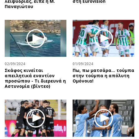
λειψυδρίας, είπε η Μ.
στη Eurovision
Παναγιώτου
02/09/2024
01/09/2024
Σκάφος κινείται
Πω, πω ματσάρα... τούμπα
απειλητικά εναντίον
στην τούμπα η απόλυτη
προσώπου - Τι διερευνά η
Ομόνοια!
Αστυνομία (βίντεο)