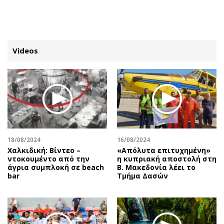
ΕΓΓΡΑΦΗ
ΕΙΣΟΔΟΣ
Videos
ΚΑΤΗΓΟΡΙΕΣ
ΣΥΝΔΕΣΗ
Κύπρος
Απόψεις
Παιδεία
Αρθρογραφία
Υγεία
The Hill
18/08/2024
16/08/2024
Πολιτική
Υγεία
Χαλκιδική: Βίντεο –
«Απόλυτα επιτυχημένη»
ντοκουμέντο από την
η κυπριακή αποστολή στη
Βουλευτικές 2026
Αγγελίες
άγρια συμπλοκή σε beach
Β. Μακεδονία λέει το
Εκλογές 2024
Ενοικιάζονται
bar
Τμήμα Δασών
Προεδρικές 2023
Πωλούνται
Δημοσκοπήσεις
Ζητούν εργασία
Διπλωματία
Θέσεις εργασίας