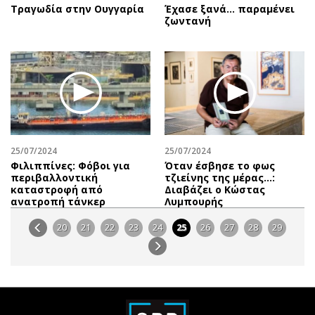
Τραγωδία στην Ουγγαρία
Έχασε ξανά... παραμένει
ζωντανή
25/07/2024
25/07/2024
Φιλιππίνες: Φόβοι για
Όταν έσβησε το φως
περιβαλλοντική
τζιείνης της μέρας…:
καταστροφή από
Διαβάζει o Κώστας
ανατροπή τάνκερ
Λυμπουρής
20
21
22
23
24
25
26
27
28
29