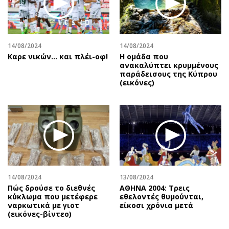
Αθλητισμός
Geek
Κύπρος
Νέα
Ελλάδα
Κινητά-tablets
14/08/2024
14/08/2024
Διεθνή
Social
Καρε νικών... και πλέι-οφ!
Η ομάδα που
ανακαλύπτει κρυμμένους
Κληρώσεις Allwyn
Αυτοκίνηση
παράδεισους της Κύπρου
(εικόνες)
Οικονομική
Αφιερώματα
Οικονομία
Πολιτική
Real Estate
Οικονομία
Επιχειρήσεις
Γενικά
Αγορές
Αναδρομές
Money Review
Πρόσωπα
AstroBank Properties
Περιβάλλον
14/08/2024
13/08/2024
Trends
Good Life
Πώς δρούσε το διεθνές
ΑΘΗΝΑ 2004: Τρεις
κύκλωμα που μετέφερε
εθελοντές θυμούνται,
Ενέργεια
Γυναίκα
ναρκωτικά με γιοτ
είκοσι χρόνια μετά
(εικόνες-βίντεο)
Ναυτιλία
Showbiz