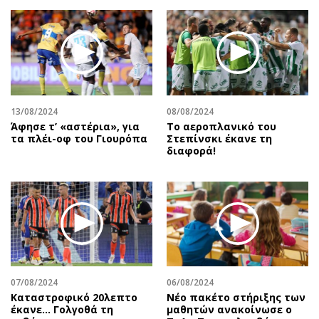
Περιβάλλον
Ταξίδια
Ελλάδα
Συνταγές
Κόσμος
Έξοδος
Παράξενα
Media
Πολιτισμός
Εκπομπές
Σινεμά
Wine routes
13/08/2024
08/08/2024
Άφησε τ’ «αστέρια», για
Το αεροπλανικό του
Θέατρο-Χορός
Podcasts
τα πλέι-οφ του Γιουρόπα
Στεπίνσκι έκανε τη
Μουσική
Uncut
διαφορά!
Εικαστικά
Προσφορές
Βιβλίο
Προσωπικότητες στην ''Κ''
Χειρόγραφα
Επιστολές
07/08/2024
06/08/2024
Καταστροφικό 20λεπτο
Νέο πακέτο στήριξης των
έκανε… Γολγοθά τη
μαθητών ανακοίνωσε ο