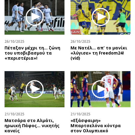
26/10/2025
26/10/2025
Πέταξαν μέχρι τη… ζώνη
Με Νατέλ… απ’ το μανίκι
του υποβιβασμού τα
«λύγισε» τη Freedom24!
«περιστέρια»!
(vid)
21/10/2025
21/10/2025
Ματσάρα στο Αλμάτι,
«Εξάσφαιρη»
ηρωική Πάφος… νικητής
Μπαρτσελόνα κόντρα
κανείς
στον Ολυμπιακό