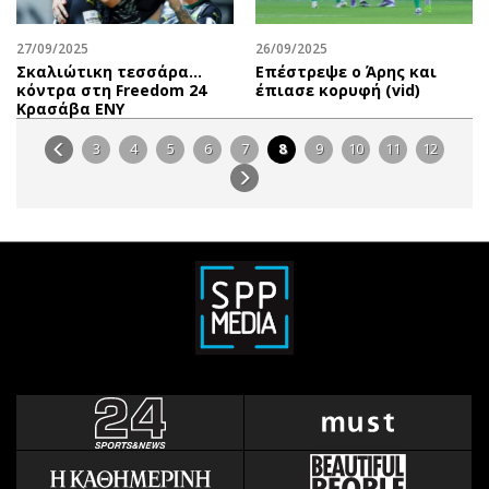
27/09/2025
26/09/2025
Σκαλιώτικη τεσσάρα…
Επέστρεψε ο Άρης και
κόντρα στη Freedom 24
έπιασε κορυφή (vid)
Κρασάβα ΕΝΥ
3
4
5
6
7
8
9
10
11
12