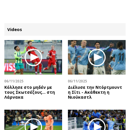
ΕΓΓΡΑΦΗ
ΕΙΣΟΔΟΣ
Videos
ΚΑΤΗΓΟΡΙΕΣ
ΣΥΝΔΕΣΗ
Κύπρος
Απόψεις
Παιδεία
Αρθρογραφία
Υγεία
The Hill
06/11/2025
06/11/2025
Πολιτική
Υγεία
Κόλλησε στο μηδέν με
Διέλυσε την Ντόρτμουντ
τους Σκωτσέζους... στη
η Σίτι - Ακάθεκτη η
Βουλευτικές 2026
Αγγελίες
Λάρνακα
Νιούκαστλ
Εκλογές 2024
Ενοικιάζονται
Προεδρικές 2023
Πωλούνται
Δημοσκοπήσεις
Ζητούν εργασία
Διπλωματία
Θέσεις εργασίας