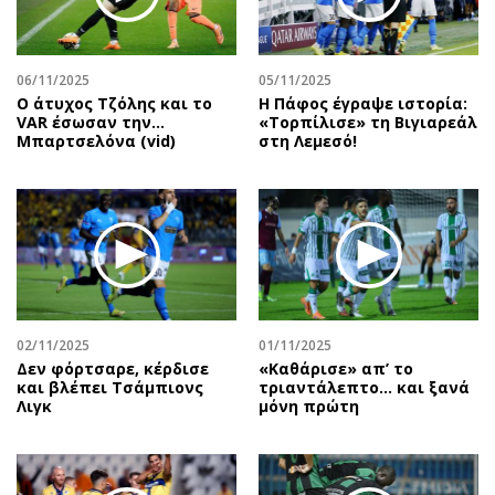
Αθλητισμός
Geek
Κύπρος
Νέα
06/11/2025
05/11/2025
Ελλάδα
Κινητά-tablets
Ο άτυχος Τζόλης και το
Η Πάφος έγραψε ιστορία:
Διεθνή
Social
VAR έσωσαν την…
«Τορπίλισε» τη Βιγιαρεάλ
Μπαρτσελόνα (vid)
στη Λεμεσό!
Κληρώσεις Allwyn
Αυτοκίνηση
Οικονομική
Αφιερώματα
Οικονομία
Πολιτική
Real Estate
Οικονομία
Επιχειρήσεις
Γενικά
Αγορές
Αναδρομές
Money Review
Πρόσωπα
02/11/2025
01/11/2025
Δεν φόρτσαρε, κέρδισε
«Καθάρισε» απ’ το
AstroBank Properties
Περιβάλλον
και βλέπει Τσάμπιονς
τριαντάλεπτο… και ξανά
Trends
Good Life
Λιγκ
μόνη πρώτη
Ενέργεια
Γυναίκα
Ναυτιλία
Showbiz