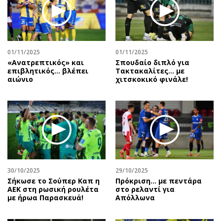
Περιβάλλον
Ταξίδια
Ελλάδα
Συνταγές
Κόσμος
Έξοδος
Παράξενα
Media
01/11/2025
01/11/2025
Πολιτισμός
Εκπομπές
«Ανατρεπτικός» και
Σπουδαίο διπλό για
επιβλητικός… βλέπει
Τακτακαλίτες… με
Σινεμά
Wine routes
αιώνιο
χιτσκοκικό φινάλε!
Θέατρο-Χορός
Podcasts
Μουσική
Uncut
Εικαστικά
Προσφορές
Βιβλίο
Προσωπικότητες στην ''Κ''
Χειρόγραφα
Επιστολές
30/10/2025
29/10/2025
Σήκωσε το Σούπερ Καπ η
Πρόκριση... με πεντάρα
ΑΕΚ στη ρωσική ρουλέτα
στο ρελαντί για
με ήρωα Παρασκευά!
Απόλλωνα