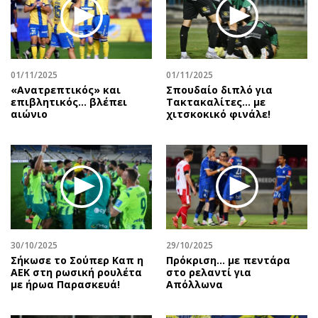
Περιβάλλον
Ταξίδια
Ελλάδα
Συνταγές
Κόσμος
Έξοδος
Παράξενα
Media
01/11/2025
01/11/2025
Πολιτισμός
Εκπομπές
«Ανατρεπτικός» και
Σπουδαίο διπλό για
επιβλητικός… βλέπει
Τακτακαλίτες… με
Σινεμά
Wine routes
αιώνιο
χιτσκοκικό φινάλε!
Θέατρο-Χορός
Podcasts
Μουσική
Uncut
Εικαστικά
Προσφορές
Βιβλίο
Προσωπικότητες στην ''Κ''
Χειρόγραφα
Επιστολές
30/10/2025
29/10/2025
Σήκωσε το Σούπερ Καπ η
Πρόκριση... με πεντάρα
ΑΕΚ στη ρωσική ρουλέτα
στο ρελαντί για
με ήρωα Παρασκευά!
Απόλλωνα