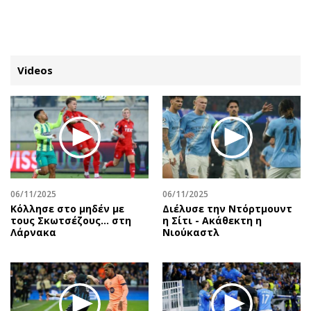
ΕΓΓΡΑΦΗ
ΕΙΣΟΔΟΣ
Videos
ΚΑΤΗΓΟΡΙΕΣ
ΣΥΝΔΕΣΗ
Κύπρος
Απόψεις
Παιδεία
Αρθρογραφία
Υγεία
The Hill
06/11/2025
06/11/2025
Πολιτική
Υγεία
Κόλλησε στο μηδέν με
Διέλυσε την Ντόρτμουντ
τους Σκωτσέζους... στη
η Σίτι - Ακάθεκτη η
Βουλευτικές 2026
Αγγελίες
Λάρνακα
Νιούκαστλ
Εκλογές 2024
Ενοικιάζονται
Προεδρικές 2023
Πωλούνται
Δημοσκοπήσεις
Ζητούν εργασία
Διπλωματία
Θέσεις εργασίας