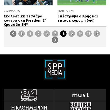
27/09/2025
26/09/2025
Σκαλιώτικη τεσσάρα…
Επέστρεψε ο Άρης και
κόντρα στη Freedom 24
έπιασε κορυφή (vid)
Κρασάβα ΕΝΥ
3
4
5
6
7
8
9
10
11
12