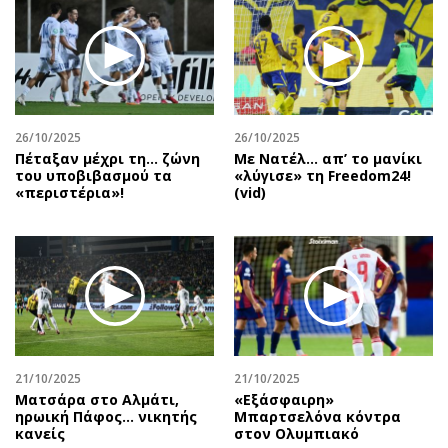
26/10/2025
26/10/2025
Πέταξαν μέχρι τη… ζώνη
Με Νατέλ… απ’ το μανίκι
του υποβιβασμού τα
«λύγισε» τη Freedom24!
«περιστέρια»!
(vid)
21/10/2025
21/10/2025
Ματσάρα στο Αλμάτι,
«Εξάσφαιρη»
ηρωική Πάφος… νικητής
Μπαρτσελόνα κόντρα
κανείς
στον Ολυμπιακό