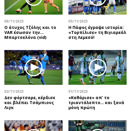
Αθλητισμός
Geek
Κύπρος
Νέα
06/11/2025
05/11/2025
Ελλάδα
Κινητά-tablets
Ο άτυχος Τζόλης και το
Η Πάφος έγραψε ιστορία:
Διεθνή
Social
VAR έσωσαν την…
«Τορπίλισε» τη Βιγιαρεάλ
Μπαρτσελόνα (vid)
στη Λεμεσό!
Κληρώσεις Allwyn
Αυτοκίνηση
Οικονομική
Αφιερώματα
Οικονομία
Πολιτική
Real Estate
Οικονομία
Επιχειρήσεις
Γενικά
Αγορές
Αναδρομές
Money Review
Πρόσωπα
02/11/2025
01/11/2025
Δεν φόρτσαρε, κέρδισε
«Καθάρισε» απ’ το
AstroBank Properties
Περιβάλλον
και βλέπει Τσάμπιονς
τριαντάλεπτο… και ξανά
Trends
Good Life
Λιγκ
μόνη πρώτη
Ενέργεια
Γυναίκα
Ναυτιλία
Showbiz