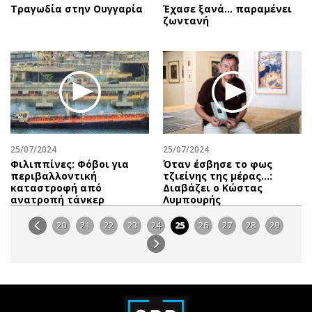
Τραγωδία στην Ουγγαρία
Έχασε ξανά... παραμένει
ζωντανή
25/07/2024
25/07/2024
Φιλιππίνες: Φόβοι για
Όταν έσβησε το φως
περιβαλλοντική
τζιείνης της μέρας…:
καταστροφή από
Διαβάζει o Κώστας
ανατροπή τάνκερ
Λυμπουρής
20
21
22
23
24
25
26
27
28
29