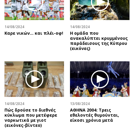
Αθλητισμός
Geek
Κύπρος
Νέα
Ελλάδα
Κινητά-tablets
14/08/2024
14/08/2024
Διεθνή
Social
Καρε νικών... και πλέι-οφ!
Η ομάδα που
ανακαλύπτει κρυμμένους
Κληρώσεις Allwyn
Αυτοκίνηση
παράδεισους της Κύπρου
(εικόνες)
Οικονομική
Αφιερώματα
Οικονομία
Πολιτική
Real Estate
Οικονομία
Επιχειρήσεις
Γενικά
Αγορές
Αναδρομές
Money Review
Πρόσωπα
AstroBank Properties
Περιβάλλον
14/08/2024
13/08/2024
Trends
Good Life
Πώς δρούσε το διεθνές
ΑΘΗΝΑ 2004: Τρεις
κύκλωμα που μετέφερε
εθελοντές θυμούνται,
Ενέργεια
Γυναίκα
ναρκωτικά με γιοτ
είκοσι χρόνια μετά
(εικόνες-βίντεο)
Ναυτιλία
Showbiz