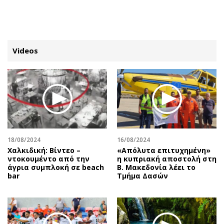
ΕΓΓΡΑΦΗ
ΕΙΣΟΔΟΣ
Videos
ΚΑΤΗΓΟΡΙΕΣ
ΣΥΝΔΕΣΗ
Κύπρος
Απόψεις
Παιδεία
Αρθρογραφία
Υγεία
The Hill
18/08/2024
16/08/2024
Πολιτική
Υγεία
Χαλκιδική: Βίντεο –
«Απόλυτα επιτυχημένη»
ντοκουμέντο από την
η κυπριακή αποστολή στη
Βουλευτικές 2026
Αγγελίες
άγρια συμπλοκή σε beach
Β. Μακεδονία λέει το
Εκλογές 2024
Ενοικιάζονται
bar
Τμήμα Δασών
Προεδρικές 2023
Πωλούνται
Δημοσκοπήσεις
Ζητούν εργασία
Διπλωματία
Θέσεις εργασίας