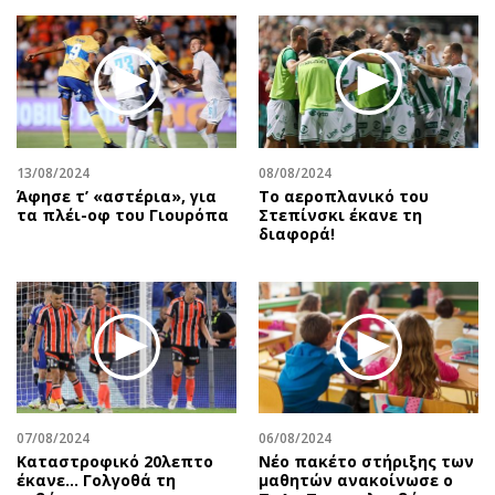
Περιβάλλον
Ταξίδια
Ελλάδα
Συνταγές
Κόσμος
Έξοδος
Παράξενα
Media
Πολιτισμός
Εκπομπές
Σινεμά
Wine routes
13/08/2024
08/08/2024
Άφησε τ’ «αστέρια», για
Το αεροπλανικό του
Θέατρο-Χορός
Podcasts
τα πλέι-οφ του Γιουρόπα
Στεπίνσκι έκανε τη
Μουσική
Uncut
διαφορά!
Εικαστικά
Προσφορές
Βιβλίο
Προσωπικότητες στην ''Κ''
Χειρόγραφα
Επιστολές
07/08/2024
06/08/2024
Καταστροφικό 20λεπτο
Νέο πακέτο στήριξης των
έκανε… Γολγοθά τη
μαθητών ανακοίνωσε ο