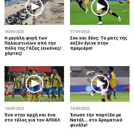
Περιβάλλον
Ταξίδια
Ελλάδα
Συνταγές
Κόσμος
Έξοδος
Παράξενα
Media
16/09/2025
17/09/2025
Πολιτισμός
Εκπομπές
Η μεγάλη φυγή των
Σοκ και δέος: Το ματς της
Παλαιστινίων από την
σεζόν έγινε στην
Σινεμά
Wine routes
πόλη της Γάζας (εικόνες/
πρεμιέρα!
χάρτες)
Θέατρο-Χορός
Podcasts
Μουσική
Uncut
Εικαστικά
Προσφορές
Βιβλίο
Προσωπικότητες στην ''Κ''
Χειρόγραφα
Επιστολές
14/09/2025
14/09/2025
Ένα στην αρχή και ένα
Έσωσε την παρτίδα με
στο τέλος για τον ΑΠΟΕΛ
Νατέλ… στο δραματικό
φινάλε!