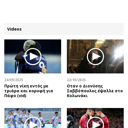
ΕΓΓΡΑΦΗ
ΕΙΣΟΔΟΣ
Videos
ΚΑΤΗΓΟΡΙΕΣ
ΣΥΝΔΕΣΗ
Κύπρος
Απόψεις
Παιδεία
Αρθρογραφία
Υγεία
The Hill
24/09/2025
22/10/2025
Πολιτική
Υγεία
Πρώτη νίκη εντός με
Οταν ο Διονύσης
τριάρα και κορυφή για
Σαββόπουλος έψαλλε στο
Βουλευτικές 2026
Αγγελίες
Πάφο (vid)
Κολωνάκι
Εκλογές 2024
Ενοικιάζονται
Προεδρικές 2023
Πωλούνται
Δημοσκοπήσεις
Ζητούν εργασία
Διπλωματία
Θέσεις εργασίας