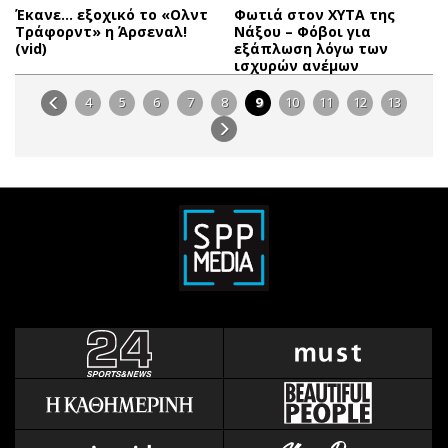
Έκανε… εξοχικό το «Ολντ
Φωτιά στον ΧΥΤΑ της
Τράφορντ» η Άρσεναλ!
Νάξου – Φόβοι για
(vid)
εξάπλωση λόγω των
ισχυρών ανέμων
4
5
6
7
8
9
10
11
12
13