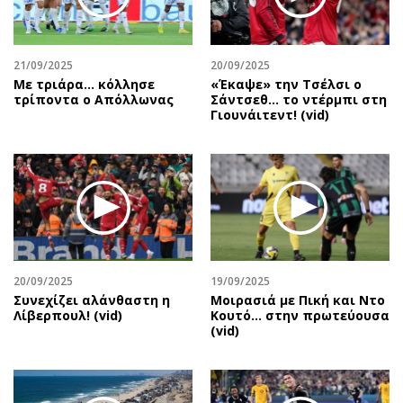
Αθλητισμός
Geek
Κύπρος
Νέα
21/09/2025
20/09/2025
Ελλάδα
Κινητά-tablets
Με τριάρα... κόλλησε
«Έκαψε» την Τσέλσι ο
Διεθνή
Social
τρίποντα ο Απόλλωνας
Σάντσεθ... το ντέρμπι στη
Γιουνάιτεντ! (vid)
Κληρώσεις Allwyn
Αυτοκίνηση
Οικονομική
Αφιερώματα
Οικονομία
Πολιτική
Real Estate
Οικονομία
Επιχειρήσεις
Γενικά
Αγορές
Αναδρομές
Money Review
Πρόσωπα
20/09/2025
19/09/2025
Συνεχίζει αλάνθαστη η
Μοιρασιά με Πική και Ντο
AstroBank Properties
Περιβάλλον
Λίβερπουλ! (vid)
Κουτό… στην πρωτεύουσα
Trends
Good Life
(vid)
Ενέργεια
Γυναίκα
Ναυτιλία
Showbiz