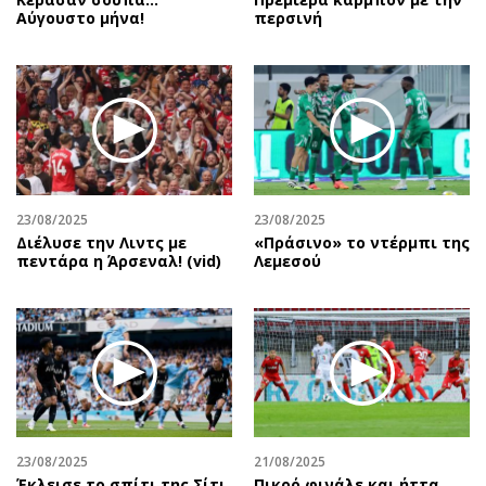
Αύγουστο μήνα!
περσινή
23/08/2025
23/08/2025
Διέλυσε την Λιντς με
«Πράσινο» το ντέρμπι της
πεντάρα η Άρσεναλ! (vid)
Λεμεσού
23/08/2025
21/08/2025
Έκλεισε το σπίτι της Σίτι
Πικρό φινάλε και ήττα