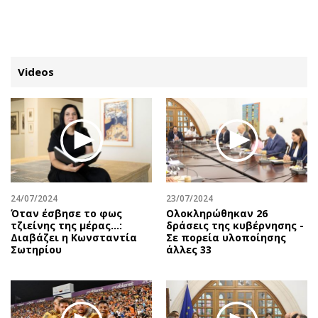
ΕΓΓΡΑΦΗ
ΕΙΣΟΔΟΣ
Videos
ΚΑΤΗΓΟΡΙΕΣ
ΣΥΝΔΕΣΗ
Κύπρος
Απόψεις
Παιδεία
Αρθρογραφία
Υγεία
The Hill
24/07/2024
23/07/2024
Πολιτική
Υγεία
Όταν έσβησε το φως
Ολοκληρώθηκαν 26
τζιείνης της μέρας…:
δράσεις της κυβέρνησης -
Βουλευτικές 2026
Αγγελίες
Διαβάζει η Κωνσταντία
Σε πορεία υλοποίησης
Εκλογές 2024
Ενοικιάζονται
Σωτηρίου
άλλες 33
Προεδρικές 2023
Πωλούνται
Δημοσκοπήσεις
Ζητούν εργασία
Διπλωματία
Θέσεις εργασίας