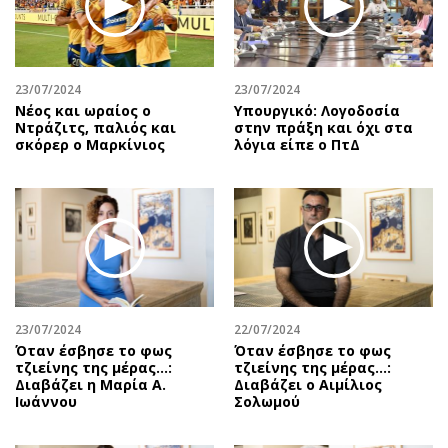
Αθλητισμός
Geek
Κύπρος
Νέα
Ελλάδα
Κινητά-tablets
23/07/2024
23/07/2024
Διεθνή
Social
Νέος και ωραίος ο
Υπουργικό: Λογοδοσία
Ντράζιτς, παλιός και
στην πράξη και όχι στα
Κληρώσεις Allwyn
Αυτοκίνηση
σκόρερ ο Μαρκίνιος
λόγια είπε ο ΠτΔ
Οικονομική
Αφιερώματα
Οικονομία
Πολιτική
Real Estate
Οικονομία
Επιχειρήσεις
Γενικά
Αγορές
Αναδρομές
Money Review
Πρόσωπα
23/07/2024
22/07/2024
AstroBank Properties
Περιβάλλον
Όταν έσβησε το φως
Όταν έσβησε το φως
Trends
Good Life
τζιείνης της μέρας…:
τζιείνης της μέρας…:
Διαβάζει η Μαρία Α.
Διαβάζει ο Αιμίλιος
Ενέργεια
Γυναίκα
Ιωάννου
Σολωμού
Ναυτιλία
Showbiz