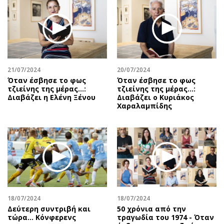
Περιβάλλον
Ταξίδια
Ελλάδα
Συνταγές
Κόσμος
Έξοδος
Παράξενα
Media
Πολιτισμός
Εκπομπές
21/07/2024
20/07/2024
Σινεμά
Wine routes
Όταν έσβησε το φως
Όταν έσβησε το φως
τζιείνης της μέρας…:
τζιείνης της μέρας…:
Θέατρο-Χορός
Podcasts
Διαβάζει η Ελένη Ξένου
Διαβάζει ο Κυριάκος
Μουσική
Uncut
Χαραλαμπίδης
Εικαστικά
Προσφορές
Βιβλίο
Προσωπικότητες στην ''Κ''
Χειρόγραφα
Επιστολές
18/07/2024
18/07/2024
Δεύτερη συντριβή και
50 χρόνια από την
τώρα... Κόνφερενς
τραγωδία του 1974 - Όταν