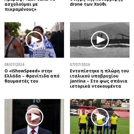
ασχολούμαι με
drone των Χούθι
πικραμένους»
08/07/2024
07/07/2024
Ο «IShowSpeed» στην
Εντοπίστηκε η πλώρη του
Ελλάδα – Φρενίτιδα από
ιταλικού υποβρυχίου
θαυμαστές του
Jantina – Στο φως σπάνια
ιστορικά ντοκουμέντα