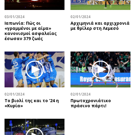
Αθλητισμός
Geek
Κύπρος
Νέα
03/01/2024
02/01/2024
Ιαπωνία: Πώς οι
Αρχιμηνιά και αρχιχρονιά
Ελλάδα
Κινητά-tablets
«γραμμένοι με αίμα»
με θρίλερ στη Λεμεσό
Διεθνή
Social
κανονισμοί ασφαλείας
έσωσαν 379 ζωές
Κληρώσεις Allwyn
Αυτοκίνηση
Οικονομική
Αφιερώματα
Οικονομία
Πολιτική
Real Estate
Οικονομία
Επιχειρήσεις
Γενικά
Αγορές
Αναδρομές
Money Review
Πρόσωπα
02/01/2024
02/01/2024
Το βιολί της και το ’24 η
Πρωτοχρονιάτικο
AstroBank Properties
Περιβάλλον
«Κυρία»
πράσινο πάρτι!
Trends
Good Life
Ενέργεια
Γυναίκα
Ναυτιλία
Showbiz