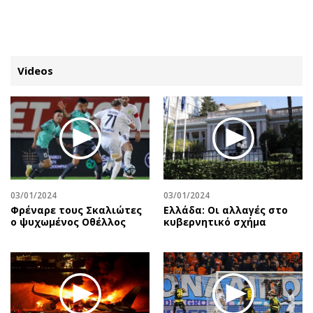
ΕΓΓΡΑΦΗ
ΕΙΣΟΔΟΣ
Videos
ΚΑΤΗΓΟΡΙΕΣ
ΣΥΝΔΕΣΗ
Κύπρος
Απόψεις
Παιδεία
Αρθρογραφία
Υγεία
The Hill
03/01/2024
03/01/2024
Πολιτική
Υγεία
Φρέναρε τους Σκαλιώτες
Ελλάδα: Οι αλλαγές στο
ο ψυχωμένος Οθέλλος
κυβερνητικό σχήμα
Βουλευτικές 2026
Αγγελίες
Εκλογές 2024
Ενοικιάζονται
Προεδρικές 2023
Πωλούνται
Δημοσκοπήσεις
Ζητούν εργασία
Διπλωματία
Θέσεις εργασίας