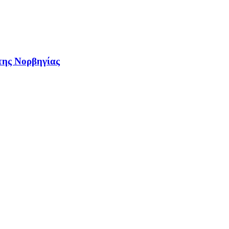
 της Νορβηγίας