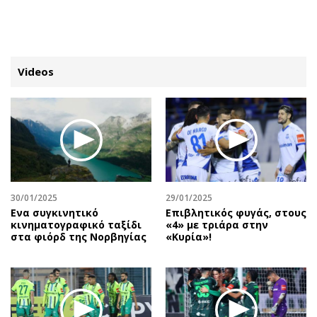
ΕΓΓΡΑΦΗ
ΕΙΣΟΔΟΣ
Videos
ΚΑΤΗΓΟΡΙΕΣ
ΣΥΝΔΕΣΗ
Κύπρος
Απόψεις
Παιδεία
Αρθρογραφία
Υγεία
The Hill
30/01/2025
29/01/2025
Πολιτική
Υγεία
Ενα συγκινητικό
Επιβλητικός φυγάς, στους
κινηματογραφικό ταξίδι
«4» με τριάρα στην
Βουλευτικές 2026
Αγγελίες
στα φιόρδ της Νορβηγίας
«Κυρία»!
Εκλογές 2024
Ενοικιάζονται
Προεδρικές 2023
Πωλούνται
Δημοσκοπήσεις
Ζητούν εργασία
Διπλωματία
Θέσεις εργασίας