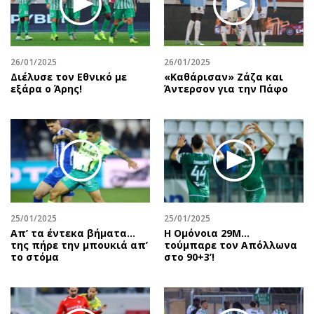
Περιβάλλον
Ταξίδια
Ελλάδα
Συνταγές
Κόσμος
Έξοδος
26/01/2025
26/01/2025
Παράξενα
Media
Διέλυσε τον Εθνικό με
«Καθάρισαν» Ζάζα και
Πολιτισμός
Εκπομπές
εξάρα ο Άρης!
Άντερσον για την Πάφο
Σινεμά
Wine routes
Θέατρο-Χορός
Podcasts
Μουσική
Uncut
Εικαστικά
Προσφορές
Βιβλίο
Προσωπικότητες στην ''Κ''
Χειρόγραφα
Επιστολές
25/01/2025
25/01/2025
Απ’ τα έντεκα βήματα…
Η Ομόνοια 29Μ...
της πήρε την μπουκιά απ’
τούμπαρε τον Απόλλωνα
το στόμα
στο 90+3’!