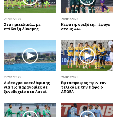
Αθλητισμός
Geek
Κύπρος
Νέα
29/01/2025
28/01/2025
Ελλάδα
Κινητά-tablets
Στα ημιτελικά... με
Κεφάτη, ορεξάτη… έφυγε
Διεθνή
Social
επίδειξη δύναμης
στους «4»
Κληρώσεις Allwyn
Αυτοκίνηση
Οικονομική
Αφιερώματα
Οικονομία
Πολιτική
Real Estate
Οικονομία
Επιχειρήσεις
Γενικά
Αγορές
Αναδρομές
27/01/2025
26/01/2025
Money Review
Πρόσωπα
Διάταγμα κατεδάφισης
Εφτάσφαιρος πριν τον
για τις παρανομίες σε
τελικό με την Πάφο ο
AstroBank Properties
Περιβάλλον
ξενοδοχείο στο Λατσί
ΑΠΟΕΛ
Trends
Good Life
Ενέργεια
Γυναίκα
Ναυτιλία
Showbiz