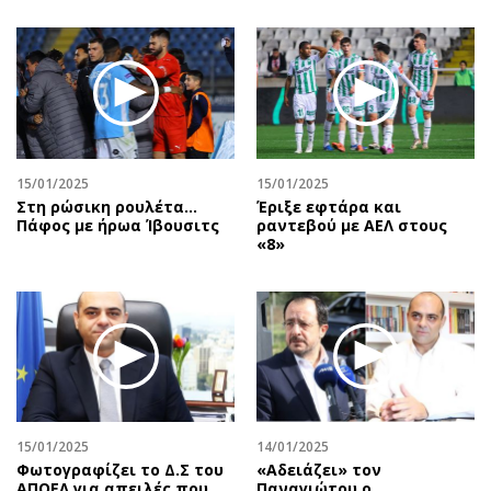
15/01/2025
15/01/2025
Στη ρώσικη ρουλέτα...
Έριξε εφτάρα και
Πάφος με ήρωα Ίβουσιτς
ραντεβού με ΑΕΛ στους
«8»
15/01/2025
14/01/2025
Φωτογραφίζει το Δ.Σ του
«Αδειάζει» τον
ΑΠΟΕΛ για απειλές που
Παναγιώτου ο