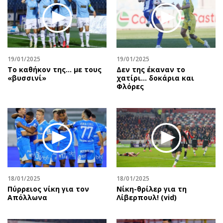
19/01/2025
19/01/2025
Το καθήκον της… με τους
Δεν της έκαναν το
«βυσσινί»
χατίρι… δοκάρια και
Φλόρες
18/01/2025
18/01/2025
Πύρρειος νίκη για τον
Νίκη-θρίλερ για τη
Απόλλωνα
Λίβερπουλ! (vid)