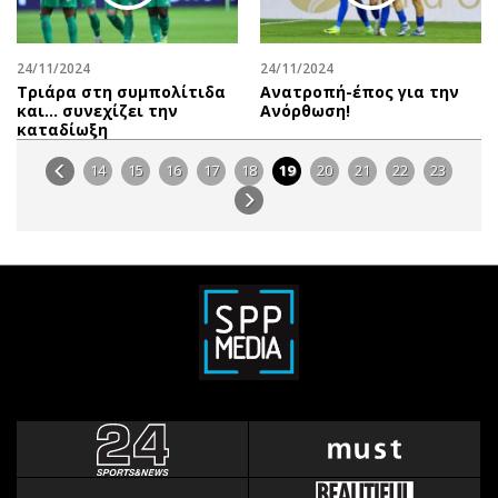
24/11/2024
24/11/2024
Τριάρα στη συμπολίτιδα
Ανατροπή-έπος για την
και… συνεχίζει την
Ανόρθωση!
καταδίωξη
14
15
16
17
18
19
20
21
22
23