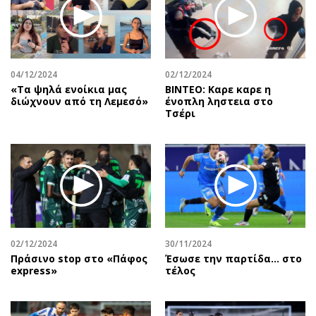
Περιβάλλον
Ταξίδια
Ελλάδα
Συνταγές
Κόσμος
Έξοδος
Παράξενα
Media
04/12/2024
02/12/2024
Πολιτισμός
Εκπομπές
«Τα ψηλά ενοίκια μας
ΒΙΝΤΕΟ: Καρε καρε η
διώχνουν από τη Λεμεσό»
ένοπλη ληστεια στο
Σινεμά
Wine routes
Τσέρι
Θέατρο-Χορός
Podcasts
Μουσική
Uncut
Εικαστικά
Προσφορές
Βιβλίο
Προσωπικότητες στην ''Κ''
Χειρόγραφα
Επιστολές
02/12/2024
30/11/2024
Πράσινο stop στο «Πάφος
Έσωσε την παρτίδα… στο
express»
τέλος