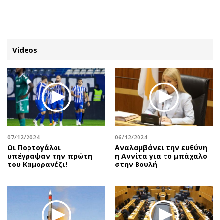
ΕΓΓΡΑΦΗ
ΕΙΣΟΔΟΣ
Videos
ΚΑΤΗΓΟΡΙΕΣ
ΣΥΝΔΕΣΗ
Κύπρος
Απόψεις
Παιδεία
Αρθρογραφία
Υγεία
The Hill
07/12/2024
06/12/2024
Πολιτική
Υγεία
Οι Πορτογάλοι
Αναλαμβάνει την ευθύνη
υπέγραψαν την πρώτη
η Αννίτα για το μπάχαλο
Βουλευτικές 2026
Αγγελίες
του Καμορανέζι!
στην Βουλή
Εκλογές 2024
Ενοικιάζονται
Προεδρικές 2023
Πωλούνται
Δημοσκοπήσεις
Ζητούν εργασία
Διπλωματία
Θέσεις εργασίας