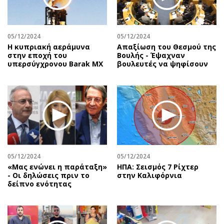
Αθλητισμός
Geek
Κύπρος
Νέα
05/12/2024
05/12/2024
Ελλάδα
Κινητά-tablets
Η κυπριακή αεράμυνα
Απαξίωση του Θεσμού της
Διεθνή
Social
στην εποχή του
Βουλής - Έψαχναν
υπερσύγχρονου Barak MX
βουλευτές να ψηφίσουν
Κληρώσεις Allwyn
Αυτοκίνηση
Οικονομική
Αφιερώματα
Οικονομία
Πολιτική
Real Estate
Οικονομία
Επιχειρήσεις
Γενικά
Αγορές
Αναδρομές
Money Review
Πρόσωπα
05/12/2024
05/12/2024
«Μας ενώνει η παράταξη»
ΗΠΑ: Σεισμός 7 Ρίχτερ
AstroBank Properties
Περιβάλλον
- Οι δηλώσεις πριν το
στην Καλιφόρνια
Trends
Good Life
δείπνο ενότητας
Ενέργεια
Γυναίκα
Ναυτιλία
Showbiz