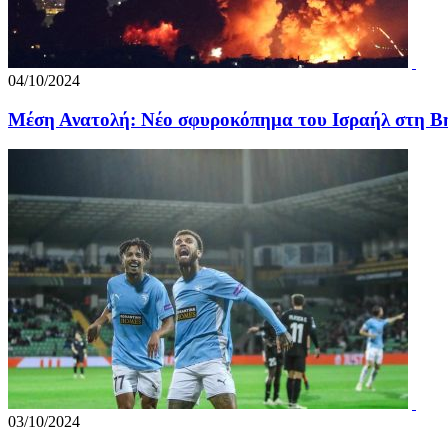
04/10/2024
Mέση Ανατολή: Νέο σφυροκόπημα του Ισραήλ στη Β
03/10/2024