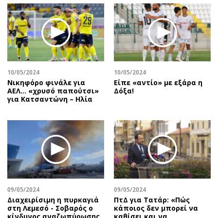
10/05/2024
10/05/2024
Νικηφόρο φινάλε για
Είπε «αντίο» με εξάρα η
ΑΕΛ… «χρυσό παπούτσι»
Δόξα!
για Κατσαντώνη – Ηλία
09/05/2024
09/05/2024
Διαχειρίσιμη η πυρκαγιά
ΠτΔ για Τατάρ: «Πώς
στη Λεμεσό - Σοβαρός ο
κάποιος δεν μπορεί να
κίνδυνος αναζωπύρωσης
καθίσει και να