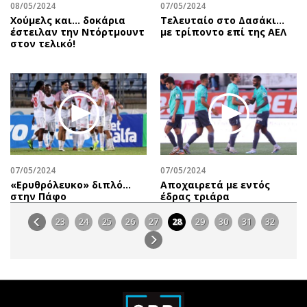
08/05/2024
07/05/2024
Χούμελς και... δοκάρια
Τελευταίο στο Δασάκι…
έστειλαν την Ντόρτμουντ
με τρίποντο επί της ΑΕΛ
στον τελικό!
07/05/2024
07/05/2024
«Ερυθρόλευκο» διπλό…
Αποχαιρετά με εντός
στην Πάφο
έδρας τριάρα
23
24
25
26
27
28
29
30
31
32