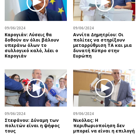
Αθλητισμός
Geek
Κύπρος
Νέα
Ελλάδα
Κινητά-tablets
09/06/2024
09/06/2024
Διεθνή
Social
Καρογιάν: Λύσεις θα
Αννίτα Δημητρίου: Οι
δοθούν αν όλοι βάλουν
πολίτες να στηρίξουν
Κληρώσεις Allwyn
Αυτοκίνηση
υπεράνω όλων το
μεταρρύθμιση ΤΑ και μια
συλλογικό καλό, λέει ο
δυνατή Κύπρο στην
Οικονομική
Αφιερώματα
Καρογιάν
Ευρώπη
Οικονομία
Πολιτική
Real Estate
Οικονομία
Επιχειρήσεις
Γενικά
Αγορές
Αναδρομές
Money Review
Πρόσωπα
AstroBank Properties
Περιβάλλον
09/06/2024
09/06/2024
Trends
Good Life
Στεφάνου: Δύναμη των
Νικόλας: Η
Ενέργεια
Γυναίκα
πολιτών είναι η ψήφος
περιθωριοποίηση δεν
τους
μπορεί να είναι η επιλογή
Ναυτιλία
Showbiz