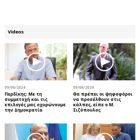
ΕΓΓΡΑΦΗ
ΕΙΣΟΔΟΣ
Videos
ΚΑΤΗΓΟΡΙΕΣ
ΣΥΝΔΕΣΗ
Κύπρος
Απόψεις
Παιδεία
Αρθρογραφία
Υγεία
The Hill
09/06/2024
09/06/2024
Πολιτική
Υγεία
Περδίκης: Με τη
Θα πρέπει οι ψηφοφόροι
συμμετοχή και τις
να προσέλθουν στις
Βουλευτικές 2026
Αγγελίες
επιλογές μας οχυρώνουμε
κάλπες, είπε ο Μ.
Εκλογές 2024
Ενοικιάζονται
την Δημοκρατία
Σιζόπουλος
Προεδρικές 2023
Πωλούνται
Δημοσκοπήσεις
Ζητούν εργασία
Διπλωματία
Θέσεις εργασίας