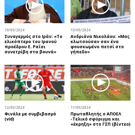
19/05/2024
13/05/2024
Συναγερμός στο Ιράν: «Το
Ανδριάνα Νικολάου: «Μας
ελικόπτερο του Ιρανού
κλωτσούσαν σαν ένα
προέδρου Ε. Ραΐσι
φουσκωμένο πετσί στο
συνετρίβη στα βουνά»
γήπεδο»
12/05/2024
11/05/2024
Φινάλε με συμβιβασμό
Πρωταθλητής ο ΑΠΟΕΛ
(vid)
-Τελικό σφύριγμα και
«έκρηξη» στο ΓΣΠ (βίντεο)