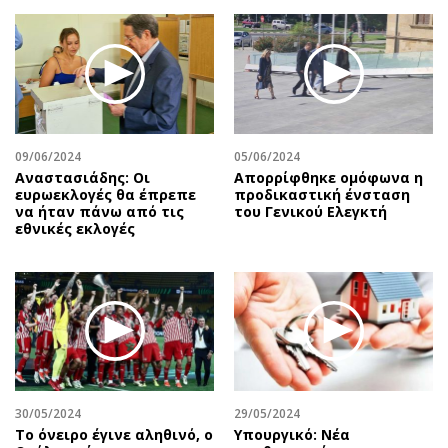
Περιβάλλον
Ταξίδια
Ελλάδα
Συνταγές
Κόσμος
Έξοδος
Παράξενα
Media
Πολιτισμός
Εκπομπές
Σινεμά
Wine routes
09/06/2024
05/06/2024
Αναστασιάδης: Οι
Απορρίφθηκε ομόφωνα η
Θέατρο-Χορός
Podcasts
ευρωεκλογές θα έπρεπε
προδικαστική ένσταση
Μουσική
Uncut
να ήταν πάνω από τις
του Γενικού Ελεγκτή
εθνικές εκλογές
Εικαστικά
Προσφορές
Βιβλίο
Προσωπικότητες στην ''Κ''
Χειρόγραφα
Επιστολές
30/05/2024
29/05/2024
Το όνειρο έγινε αληθινό, ο
Υπουργικό: Νέα