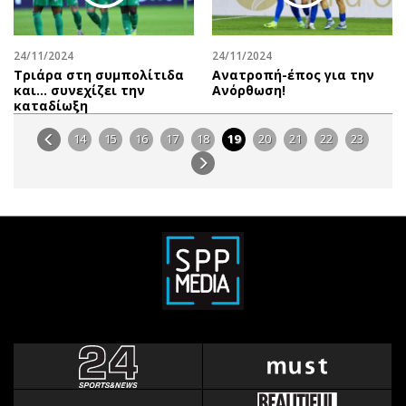
24/11/2024
24/11/2024
Τριάρα στη συμπολίτιδα
Ανατροπή-έπος για την
και… συνεχίζει την
Ανόρθωση!
καταδίωξη
14
15
16
17
18
19
20
21
22
23