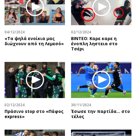
Περιβάλλον
Ταξίδια
Ελλάδα
Συνταγές
Κόσμος
Έξοδος
Παράξενα
Media
04/12/2024
02/12/2024
Πολιτισμός
Εκπομπές
«Τα ψηλά ενοίκια μας
ΒΙΝΤΕΟ: Καρε καρε η
διώχνουν από τη Λεμεσό»
ένοπλη ληστεια στο
Σινεμά
Wine routes
Τσέρι
Θέατρο-Χορός
Podcasts
Μουσική
Uncut
Εικαστικά
Προσφορές
Βιβλίο
Προσωπικότητες στην ''Κ''
Χειρόγραφα
Επιστολές
02/12/2024
30/11/2024
Πράσινο stop στο «Πάφος
Έσωσε την παρτίδα… στο
express»
τέλος