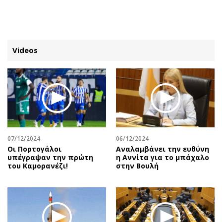
ΕΓΓΡΑΦΗ
ΕΙΣΟΔΟΣ
Videos
ΚΑΤΗΓΟΡΙΕΣ
ΣΥΝΔΕΣΗ
Κύπρος
Απόψεις
Παιδεία
Αρθρογραφία
Υγεία
The Hill
07/12/2024
06/12/2024
Πολιτική
Υγεία
Οι Πορτογάλοι
Αναλαμβάνει την ευθύνη
υπέγραψαν την πρώτη
η Αννίτα για το μπάχαλο
Βουλευτικές 2026
Αγγελίες
του Καμορανέζι!
στην Βουλή
Εκλογές 2024
Ενοικιάζονται
Προεδρικές 2023
Πωλούνται
Δημοσκοπήσεις
Ζητούν εργασία
Διπλωματία
Θέσεις εργασίας