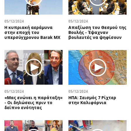
Αθλητισμός
Geek
Κύπρος
Νέα
05/12/2024
05/12/2024
Ελλάδα
Κινητά-tablets
Η κυπριακή αεράμυνα
Απαξίωση του Θεσμού της
Διεθνή
Social
στην εποχή του
Βουλής - Έψαχναν
υπερσύγχρονου Barak MX
βουλευτές να ψηφίσουν
Κληρώσεις Allwyn
Αυτοκίνηση
Οικονομική
Αφιερώματα
Οικονομία
Πολιτική
Real Estate
Οικονομία
Επιχειρήσεις
Γενικά
Αγορές
Αναδρομές
Money Review
Πρόσωπα
05/12/2024
05/12/2024
«Μας ενώνει η παράταξη»
ΗΠΑ: Σεισμός 7 Ρίχτερ
AstroBank Properties
Περιβάλλον
- Οι δηλώσεις πριν το
στην Καλιφόρνια
Trends
Good Life
δείπνο ενότητας
Ενέργεια
Γυναίκα
Ναυτιλία
Showbiz