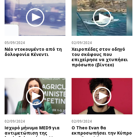
Περιβάλλον
Ταξίδια
Ελλάδα
Συνταγές
Κόσμος
Έξοδος
Παράξενα
Media
Πολιτισμός
Εκπομπές
05/09/2024
02/09/2024
Σινεμά
Wine routes
Nέο ντοκουμέντο από τη
Χειροπέδες στον οδηγό
δολοφονία Κένεντι
του σκάφους που
Θέατρο-Χορός
Podcasts
επιχείρησε να χτυπήσει
Μουσική
Uncut
πρόσωπο (βίντεο)
Εικαστικά
Προσφορές
Βιβλίο
Προσωπικότητες στην ''Κ''
Χειρόγραφα
Επιστολές
02/09/2024
02/09/2024
Ισχυρό μήνυμα MED9 για
Ο Theo Evan θα
αντιμετώπιση της
εκπροσωπήσει την Κύπρο