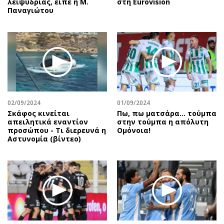
λειψυδρίας, είπε η Μ.
στη Eurovision
Παναγιώτου
02/09/2024
01/09/2024
Σκάφος κινείται
Πω, πω ματσάρα... τούμπα
απειλητικά εναντίον
στην τούμπα η απόλυτη
προσώπου - Τι διερευνά η
Ομόνοια!
Αστυνομία (βίντεο)