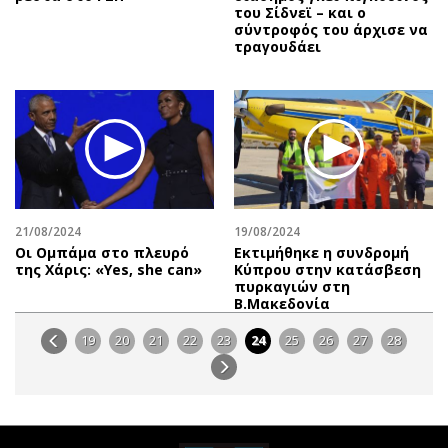
του Σίδνεϊ – και ο
σύντροφός του άρχισε να
τραγουδάει
21/08/2024
19/08/2024
Οι Ομπάμα στο πλευρό
Εκτιμήθηκε η συνδρομή
της Χάρις: «Yes, she can»
Κύπρου στην κατάσβεση
πυρκαγιών στη
Β.Μακεδονία
19
20
21
22
23
24
25
26
27
28