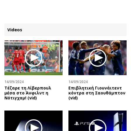
ΕΓΓΡΑΦΗ
ΕΙΣΟΔΟΣ
Videos
ΚΑΤΗΓΟΡΙΕΣ
ΣΥΝΔΕΣΗ
Κύπρος
Απόψεις
Παιδεία
Αρθρογραφία
Υγεία
The Hill
14/09/2024
14/09/2024
Πολιτική
Υγεία
Τέζαρε τη Λίβερπουλ
Επιβλητική Γιουνάιτεντ
μέσα στο Άνφιλντ η
κόντρα στη Σαουθάμπτον
Βουλευτικές 2026
Αγγελίες
Νότιγχαμ! (vid)
(vid)
Εκλογές 2024
Ενοικιάζονται
Προεδρικές 2023
Πωλούνται
Δημοσκοπήσεις
Ζητούν εργασία
Διπλωματία
Θέσεις εργασίας