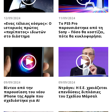
Αθλητισμός
Geek
Κύπρος
Νέα
12/09/2024
11/09/2024
Ελλάδα
Κινητά-tablets
«Ενας τέλειος κόσμος»: Ο
Το PS5 Pro
Διεθνή
Social
ιστορικός πρώτος
παρουσιάστηκε από τη
«περίπατος» ιδιωτών
Sony – Πόσο θα κοστίζει,
Κληρώσεις Allwyn
Αυτοκίνηση
στο διάστημα
πότε θα κυκλοφορήσει
Οικονομική
Αφιερώματα
Οικονομία
Πολιτική
Real Estate
Οικονομία
Επιχειρήσεις
Γενικά
Αγορές
Αναδρομές
Money Review
Πρόσωπα
09/09/2024
09/09/2024
AstroBank Properties
Περιβάλλον
Bίντεο από την
Ντράγκι: Η Ε.Ε. χρειάζεται
Trends
Good Life
παρουσίαση του νέου
επενδύσεις διπλάσιες
iPhone της Apple που
του Σχεδίου Μάρσαλ
Ενέργεια
Γυναίκα
σχεδιάστηκε για AI
Ναυτιλία
Showbiz