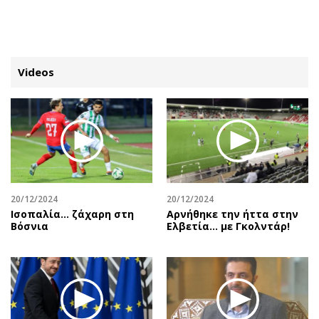
ΕΓΓΡΑΦΗ
ΕΙΣΟΔΟΣ
Videos
ΚΑΤΗΓΟΡΙΕΣ
ΣΥΝΔΕΣΗ
Κύπρος
Απόψεις
Παιδεία
Αρθρογραφία
Υγεία
The Hill
20/12/2024
20/12/2024
Πολιτική
Υγεία
Ισοπαλία... ζάχαρη στη
Αρνήθηκε την ήττα στην
Βόσνια
Ελβετία… με Γκολντάρ!
Βουλευτικές 2026
Αγγελίες
Εκλογές 2024
Ενοικιάζονται
Προεδρικές 2023
Πωλούνται
Δημοσκοπήσεις
Ζητούν εργασία
Διπλωματία
Θέσεις εργασίας