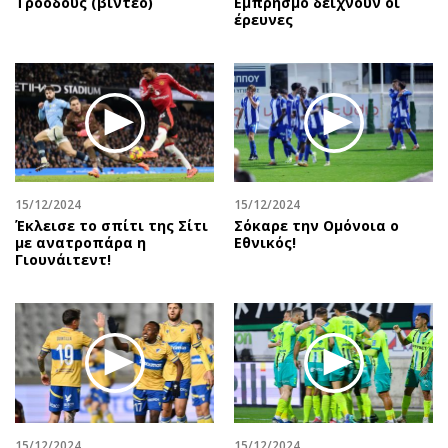
Τροόδους (βίντεο)
Εμπρησμό δείχνουν οι
έρευνες
15/12/2024
15/12/2024
Έκλεισε το σπίτι της Σίτι
Σόκαρε την Ομόνοια ο
με ανατροπάρα η
Εθνικός!
Γιουνάιτεντ!
15/12/2024
15/12/2024