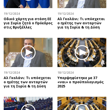
Αθλητισμός
Geek
Κύπρος
Νέα
19/12/2024
19/12/2024
Οδικό χάρτη για στάση ΕΕ
Αλ Γκολάνι: Τι υπόσχεται
Ελλάδα
Κινητά-tablets
για Συρία ζητά ο Πρόεδρος
ο ηγέτης των ανταρτών
Διεθνή
Social
στις Βρυξέλλες
για τη Συρία & τη Δύση
Κληρώσεις Allwyn
Αυτοκίνηση
Οικονομική
Αφιερώματα
Οικονομία
Πολιτική
Real Estate
Οικονομία
Επιχειρήσεις
Γενικά
Αγορές
Αναδρομές
19/12/2024
18/12/2024
Money Review
Πρόσωπα
Αλ Γκολάνι: Τι υπόσχεται
Υπερψηφίστηκε με 37
ο ηγέτης των ανταρτών
«ναι» ο προϋπολογισμός
AstroBank Properties
Περιβάλλον
για τη Συρία & τη Δύση
2025
Trends
Good Life
Ενέργεια
Γυναίκα
Ναυτιλία
Showbiz