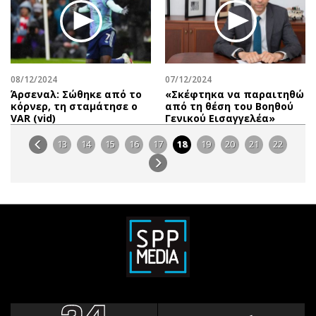
08/12/2024
07/12/2024
Άρσεναλ: Σώθηκε από το
«Σκέφτηκα να παραιτηθώ
κόρνερ, τη σταμάτησε ο
από τη θέση του Βοηθού
VAR (vid)
Γενικού Εισαγγελέα»
13
14
15
16
17
18
19
20
21
22