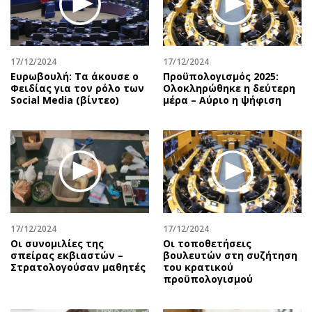
Περιβάλλον
Ταξίδια
Ελλάδα
Συνταγές
Κόσμος
Έξοδος
17/12/2024
17/12/2024
Παράξενα
Media
Ευρωβουλή: Τα άκουσε ο
Προϋπολογισμός 2025:
Πολιτισμός
Εκπομπές
Φειδίας για τον ρόλο των
Ολοκληρώθηκε η δεύτερη
Social Media (βίντεο)
μέρα – Αύριο η ψήφιση
Σινεμά
Wine routes
Θέατρο-Χορός
Podcasts
Μουσική
Uncut
Εικαστικά
Προσφορές
Βιβλίο
Προσωπικότητες στην ''Κ''
Χειρόγραφα
Επιστολές
17/12/2024
17/12/2024
Οι συνομιλίες της
Οι τοποθετήσεις
σπείρας εκβιαστών –
βουλευτών στη συζήτηση
Στρατολογούσαν μαθητές
του κρατικού
προϋπολογισμού