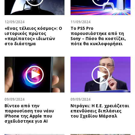
Αθλητισμός
Geek
Κύπρος
Νέα
12/09/2024
11/09/2024
Ελλάδα
Κινητά-tablets
«Ενας τέλειος κόσμος»: Ο
Το PS5 Pro
Διεθνή
Social
ιστορικός πρώτος
παρουσιάστηκε από τη
«περίπατος» ιδιωτών
Sony – Πόσο θα κοστίζει,
Κληρώσεις Allwyn
Αυτοκίνηση
στο διάστημα
πότε θα κυκλοφορήσει
Οικονομική
Αφιερώματα
Οικονομία
Πολιτική
Real Estate
Οικονομία
Επιχειρήσεις
Γενικά
Αγορές
Αναδρομές
Money Review
Πρόσωπα
09/09/2024
09/09/2024
AstroBank Properties
Περιβάλλον
Bίντεο από την
Ντράγκι: Η Ε.Ε. χρειάζεται
Trends
Good Life
παρουσίαση του νέου
επενδύσεις διπλάσιες
iPhone της Apple που
του Σχεδίου Μάρσαλ
Ενέργεια
Γυναίκα
σχεδιάστηκε για AI
Ναυτιλία
Showbiz