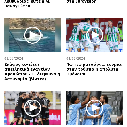
λειψυδρίας, είπε η Μ.
στη Eurovision
Παναγιώτου
02/09/2024
01/09/2024
Σκάφος κινείται
Πω, πω ματσάρα... τούμπα
απειλητικά εναντίον
στην τούμπα η απόλυτη
προσώπου - Τι διερευνά η
Ομόνοια!
Αστυνομία (βίντεο)