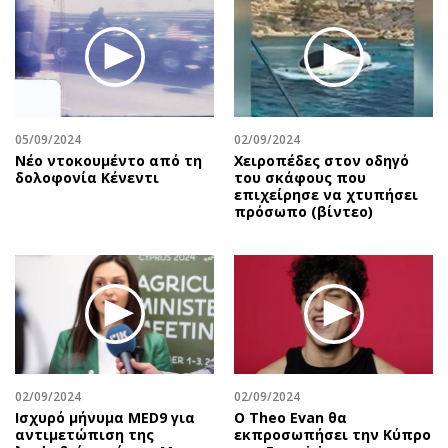
Περιβάλλον
Ταξίδια
Ελλάδα
Συνταγές
Κόσμος
Έξοδος
Παράξενα
Media
Πολιτισμός
Εκπομπές
05/09/2024
02/09/2024
Σινεμά
Wine routes
Nέο ντοκουμέντο από τη
Χειροπέδες στον οδηγό
δολοφονία Κένεντι
του σκάφους που
Θέατρο-Χορός
Podcasts
επιχείρησε να χτυπήσει
Μουσική
Uncut
πρόσωπο (βίντεο)
Εικαστικά
Προσφορές
Βιβλίο
Προσωπικότητες στην ''Κ''
Χειρόγραφα
Επιστολές
02/09/2024
02/09/2024
Ισχυρό μήνυμα MED9 για
Ο Theo Evan θα
αντιμετώπιση της
εκπροσωπήσει την Κύπρο