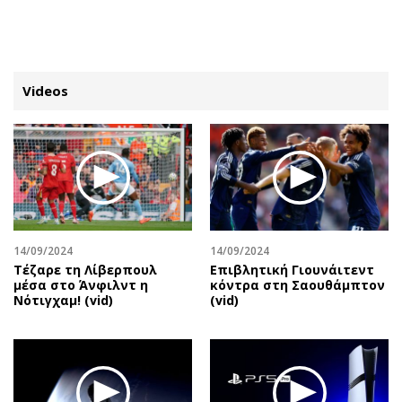
ΕΓΓΡΑΦΗ
ΕΙΣΟΔΟΣ
Videos
ΚΑΤΗΓΟΡΙΕΣ
ΣΥΝΔΕΣΗ
Κύπρος
Απόψεις
Παιδεία
Αρθρογραφία
Υγεία
The Hill
14/09/2024
14/09/2024
Πολιτική
Υγεία
Τέζαρε τη Λίβερπουλ
Επιβλητική Γιουνάιτεντ
μέσα στο Άνφιλντ η
κόντρα στη Σαουθάμπτον
Βουλευτικές 2026
Αγγελίες
Νότιγχαμ! (vid)
(vid)
Εκλογές 2024
Ενοικιάζονται
Προεδρικές 2023
Πωλούνται
Δημοσκοπήσεις
Ζητούν εργασία
Διπλωματία
Θέσεις εργασίας