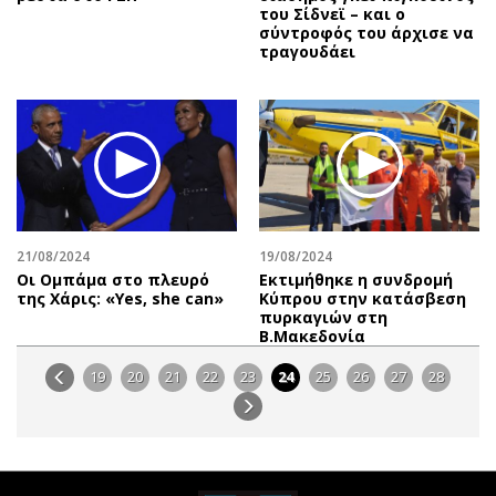
του Σίδνεϊ – και ο
σύντροφός του άρχισε να
τραγουδάει
21/08/2024
19/08/2024
Οι Ομπάμα στο πλευρό
Εκτιμήθηκε η συνδρομή
της Χάρις: «Yes, she can»
Κύπρου στην κατάσβεση
πυρκαγιών στη
Β.Μακεδονία
19
20
21
22
23
24
25
26
27
28