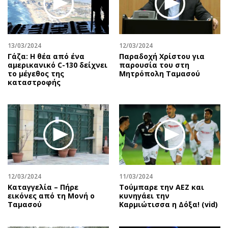
Αθλητισμός
Geek
Κύπρος
Νέα
Ελλάδα
Κινητά-tablets
13/03/2024
12/03/2024
Διεθνή
Social
Γάζα: Η θέα από ένα
Παραδοχή Χρίστου για
αμερικανικό C-130 δείχνει
παρουσία του στη
Κληρώσεις Allwyn
Αυτοκίνηση
το μέγεθος της
Μητρόπολη Ταμασού
καταστροφής
Οικονομική
Αφιερώματα
Οικονομία
Πολιτική
Real Estate
Οικονομία
Επιχειρήσεις
Γενικά
Αγορές
Αναδρομές
Money Review
Πρόσωπα
AstroBank Properties
Περιβάλλον
12/03/2024
11/03/2024
Trends
Good Life
Καταγγελία – Πήρε
Τούμπαρε την ΑΕΖ και
εικόνες από τη Μονή ο
κυνηγάει την
Ενέργεια
Γυναίκα
Ταμασού
Καρμιώτισσα η Δόξα! (vid)
Ναυτιλία
Showbiz