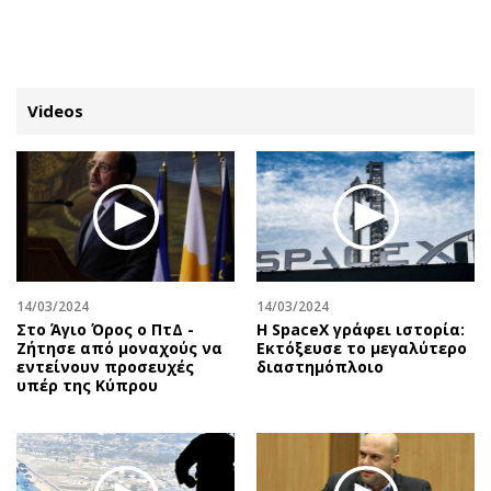
ΕΓΓΡΑΦΗ
ΕΙΣΟΔΟΣ
Videos
ΚΑΤΗΓΟΡΙΕΣ
ΣΥΝΔΕΣΗ
Κύπρος
Απόψεις
Παιδεία
Αρθρογραφία
Υγεία
The Hill
14/03/2024
14/03/2024
Πολιτική
Υγεία
Στο Άγιο Όρος ο ΠτΔ -
Η SpaceX γράφει ιστορία:
Ζήτησε από μοναχούς να
Εκτόξευσε το μεγαλύτερο
Βουλευτικές 2026
Αγγελίες
εντείνουν προσευχές
διαστημόπλοιο
Εκλογές 2024
Ενοικιάζονται
υπέρ της Κύπρου
Προεδρικές 2023
Πωλούνται
Δημοσκοπήσεις
Ζητούν εργασία
Διπλωματία
Θέσεις εργασίας