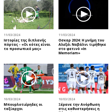
Περιβάλλον
Ταξίδια
Ελλάδα
Συνταγές
Κόσμος
Έξοδος
Παράξενα
Media
Πολιτισμός
Εκπομπές
11/03/2024
11/03/2024
Σινεμά
Wine routes
Ιστορίες της διπλανής
Οσκαρ 2024: Η μνήμη του
πόρτας - «Οι κότες είναι
Αλεξέι Ναβάλνι τιμήθηκε
Θέατρο-Χορός
Podcasts
το προσωπικό μας»
στο φετινό «In
Μουσική
Uncut
Memoriam»
Εικαστικά
Προσφορές
Βιβλίο
Προσωπικότητες στην ''Κ''
Χειρόγραφα
Επιστολές
10/03/2024
10/03/2024
Μπουρλοτιέρηδες οι
Ξέρανε την Ανόρθωση
ταξίαρχοι
στις καθυστερήσεις η