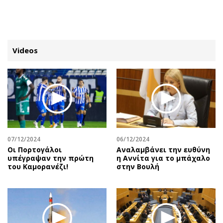
ΕΓΓΡΑΦΗ
ΕΙΣΟΔΟΣ
Videos
ΚΑΤΗΓΟΡΙΕΣ
ΣΥΝΔΕΣΗ
Κύπρος
Απόψεις
Παιδεία
Αρθρογραφία
Υγεία
The Hill
07/12/2024
06/12/2024
Πολιτική
Υγεία
Οι Πορτογάλοι
Αναλαμβάνει την ευθύνη
υπέγραψαν την πρώτη
η Αννίτα για το μπάχαλο
Βουλευτικές 2026
Αγγελίες
του Καμορανέζι!
στην Βουλή
Εκλογές 2024
Ενοικιάζονται
Προεδρικές 2023
Πωλούνται
Δημοσκοπήσεις
Ζητούν εργασία
Διπλωματία
Θέσεις εργασίας