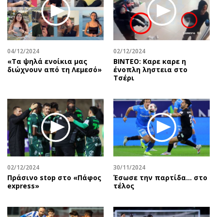
Περιβάλλον
Ταξίδια
Ελλάδα
Συνταγές
Κόσμος
Έξοδος
Παράξενα
Media
04/12/2024
02/12/2024
Πολιτισμός
Εκπομπές
«Τα ψηλά ενοίκια μας
ΒΙΝΤΕΟ: Καρε καρε η
διώχνουν από τη Λεμεσό»
ένοπλη ληστεια στο
Σινεμά
Wine routes
Τσέρι
Θέατρο-Χορός
Podcasts
Μουσική
Uncut
Εικαστικά
Προσφορές
Βιβλίο
Προσωπικότητες στην ''Κ''
Χειρόγραφα
Επιστολές
02/12/2024
30/11/2024
Πράσινο stop στο «Πάφος
Έσωσε την παρτίδα… στο
express»
τέλος