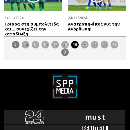
24/11/2024
24/11/2024
Τριάρα στη συμπολίτιδα
Ανατροπή-έπος για την
και… συνεχίζει την
Ανόρθωση!
καταδίωξη
14
15
16
17
18
19
20
21
22
23