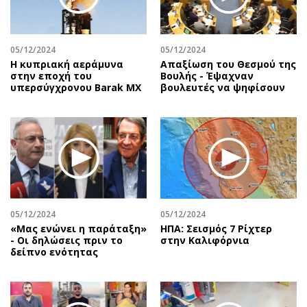
Αθλητισμός
Geek
Κύπρος
Νέα
05/12/2024
05/12/2024
Ελλάδα
Κινητά-tablets
Η κυπριακή αεράμυνα
Απαξίωση του Θεσμού της
Διεθνή
Social
στην εποχή του
Βουλής - Έψαχναν
υπερσύγχρονου Barak MX
βουλευτές να ψηφίσουν
Κληρώσεις Allwyn
Αυτοκίνηση
Οικονομική
Αφιερώματα
Οικονομία
Πολιτική
Real Estate
Οικονομία
Επιχειρήσεις
Γενικά
Αγορές
Αναδρομές
Money Review
Πρόσωπα
05/12/2024
05/12/2024
«Μας ενώνει η παράταξη»
ΗΠΑ: Σεισμός 7 Ρίχτερ
AstroBank Properties
Περιβάλλον
- Οι δηλώσεις πριν το
στην Καλιφόρνια
Trends
Good Life
δείπνο ενότητας
Ενέργεια
Γυναίκα
Ναυτιλία
Showbiz