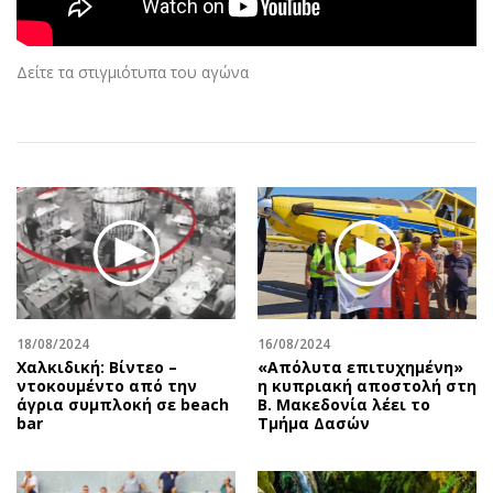
Αθλητισμός
Geek
Κύπρος
Νέα
Δείτε τα στιγμιότυπα του αγώνα
Ελλάδα
Κινητά-tablets
Διεθνή
Social
Κληρώσεις Allwyn
Αυτοκίνηση
Οικονομική
Αφιερώματα
Οικονομία
Πολιτική
Real Estate
Οικονομία
Επιχειρήσεις
Γενικά
Αγορές
Αναδρομές
Money Review
Πρόσωπα
18/08/2024
16/08/2024
Χαλκιδική: Βίντεο –
«Απόλυτα επιτυχημένη»
AstroBank Properties
Περιβάλλον
ντοκουμέντο από την
η κυπριακή αποστολή στη
Trends
Good Life
άγρια συμπλοκή σε beach
Β. Μακεδονία λέει το
bar
Τμήμα Δασών
Ενέργεια
Γυναίκα
Ναυτιλία
Showbiz