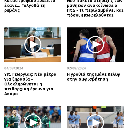
Καταστροφικό 20λεπτο
Νέο πακέτο στήριξης των
έκανε… Γολγοθά τη
μαθητών ανακοίνωσε ο
ρεβάνς
ΠτΔ - Τι περιλαμβάνει και
πόσοι επωφελούνται
04/08/2024
02/08/2024
Υπ. Γεωργίας: Νέα μέτρα
Η γροθιά της Ιμάνε Κελίφ
για ξηρασία -
στην αμφισβήτηση
Ολοκληρώνεται η
πειθαρχική έρευνα για
Ακάμα