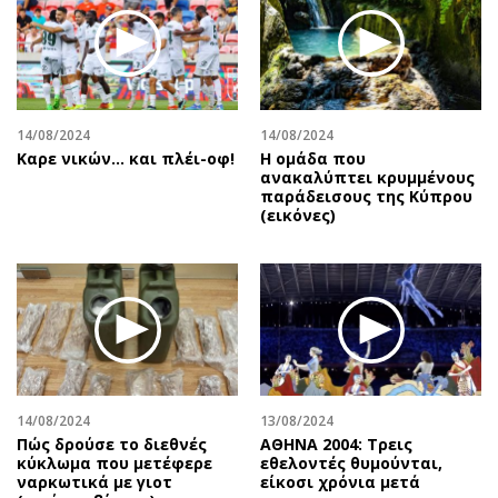
Περιβάλλον
Ταξίδια
Ελλάδα
Συνταγές
Κόσμος
Έξοδος
Παράξενα
Media
Πολιτισμός
Εκπομπές
14/08/2024
14/08/2024
Καρε νικών... και πλέι-οφ!
Η ομάδα που
Σινεμά
Wine routes
ανακαλύπτει κρυμμένους
παράδεισους της Κύπρου
Θέατρο-Χορός
Podcasts
(εικόνες)
Μουσική
Uncut
Εικαστικά
Προσφορές
Βιβλίο
Προσωπικότητες στην ''Κ''
Χειρόγραφα
Επιστολές
14/08/2024
13/08/2024
Πώς δρούσε το διεθνές
ΑΘΗΝΑ 2004: Τρεις
κύκλωμα που μετέφερε
εθελοντές θυμούνται,
ναρκωτικά με γιοτ
είκοσι χρόνια μετά