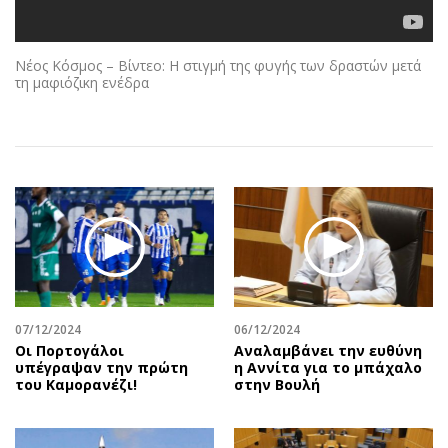
Αθλητισμός
Geek
Κύπρος
Νέα
Νέος Κόσμος – Βίντεο: Η στιγμή της φυγής των δραστών μετά
Ελλάδα
Κινητά-tablets
τη μαφιόζικη ενέδρα
Διεθνή
Social
Κληρώσεις Allwyn
Αυτοκίνηση
Οικονομική
Αφιερώματα
Οικονομία
Πολιτική
Real Estate
Οικονομία
Επιχειρήσεις
Γενικά
Αγορές
Αναδρομές
Money Review
Πρόσωπα
07/12/2024
06/12/2024
AstroBank Properties
Περιβάλλον
Οι Πορτογάλοι
Αναλαμβάνει την ευθύνη
Trends
Good Life
υπέγραψαν την πρώτη
η Αννίτα για το μπάχαλο
του Καμορανέζι!
στην Βουλή
Ενέργεια
Γυναίκα
Ναυτιλία
Showbiz