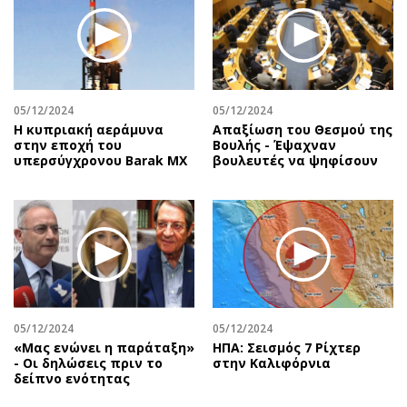
Περιβάλλον
Ταξίδια
Ελλάδα
Συνταγές
Κόσμος
Έξοδος
Παράξενα
Media
Πολιτισμός
Εκπομπές
05/12/2024
05/12/2024
Η κυπριακή αεράμυνα
Απαξίωση του Θεσμού της
Σινεμά
Wine routes
στην εποχή του
Βουλής - Έψαχναν
υπερσύγχρονου Barak MX
βουλευτές να ψηφίσουν
Θέατρο-Χορός
Podcasts
Μουσική
Uncut
Εικαστικά
Προσφορές
Βιβλίο
Προσωπικότητες στην ''Κ''
Χειρόγραφα
Επιστολές
05/12/2024
05/12/2024
«Μας ενώνει η παράταξη»
ΗΠΑ: Σεισμός 7 Ρίχτερ
- Οι δηλώσεις πριν το
στην Καλιφόρνια
δείπνο ενότητας