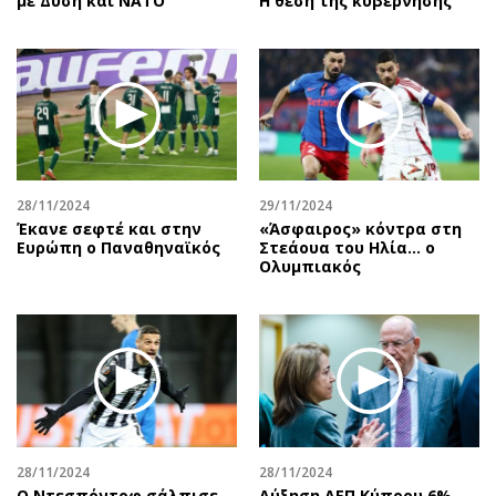
με Δύση και ΝΑΤΟ
Η θέση της κυβέρνησης
28/11/2024
29/11/2024
Έκανε σεφτέ και στην
«Άσφαιρος» κόντρα στη
Ευρώπη ο Παναθηναϊκός
Στεάουα του Ηλία... ο
Ολυμπιακός
28/11/2024
28/11/2024
Ο Ντεσπόντοφ σάλπισε
Αύξηση ΑΕΠ Κύπρου 6%