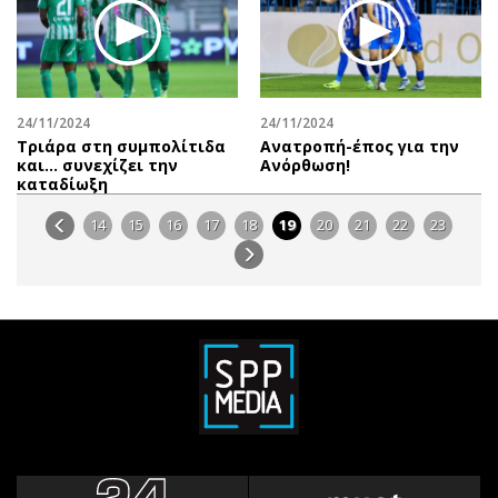
24/11/2024
24/11/2024
Τριάρα στη συμπολίτιδα
Ανατροπή-έπος για την
και… συνεχίζει την
Ανόρθωση!
καταδίωξη
14
15
16
17
18
19
20
21
22
23