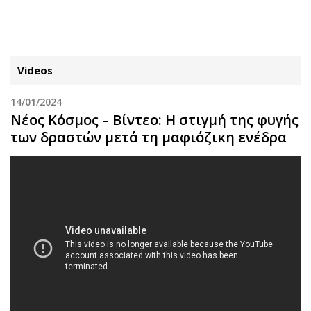
ΕΓΓΡΑΦΗ
ΕΙΣΟΔΟΣ
Videos
14/01/2024
ΚΑΤΗΓΟΡΙΕΣ
ΣΥΝΔΕΣΗ
Νέος Κόσμος – Βίντεο: Η στιγμή της φυγής
των δραστών μετά τη μαφιόζικη ενέδρα
Κύπρος
Απόψεις
Παιδεία
Αρθρογραφία
Υγεία
The Hill
Πολιτική
Υγεία
Βουλευτικές 2026
Αγγελίες
Εκλογές 2024
Ενοικιάζονται
Προεδρικές 2023
Πωλούνται
Δημοσκοπήσεις
Ζητούν εργασία
Διπλωματία
Θέσεις εργασίας