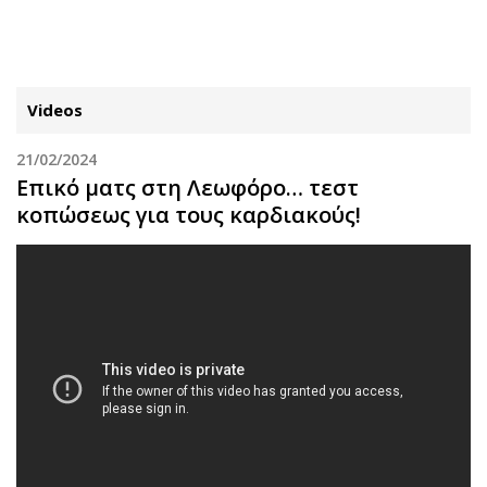
ΕΓΓΡΑΦΗ
ΕΙΣΟΔΟΣ
Videos
21/02/2024
ΚΑΤΗΓΟΡΙΕΣ
ΣΥΝΔΕΣΗ
Επικό ματς στη Λεωφόρο… τεστ
κοπώσεως για τους καρδιακούς!
Κύπρος
Απόψεις
Παιδεία
Αρθρογραφία
Υγεία
The Hill
Πολιτική
Υγεία
Βουλευτικές 2026
Αγγελίες
Εκλογές 2024
Ενοικιάζονται
Προεδρικές 2023
Πωλούνται
Δημοσκοπήσεις
Ζητούν εργασία
Διπλωματία
Θέσεις εργασίας