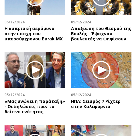
Περιβάλλον
Ταξίδια
Ελλάδα
Συνταγές
Κόσμος
Έξοδος
05/12/2024
05/12/2024
Παράξενα
Media
Η κυπριακή αεράμυνα
Απαξίωση του Θεσμού της
στην εποχή του
Βουλής - Έψαχναν
Πολιτισμός
Εκπομπές
υπερσύγχρονου Barak MX
βουλευτές να ψηφίσουν
Σινεμά
Wine routes
Θέατρο-Χορός
Podcasts
Μουσική
Uncut
Εικαστικά
Προσφορές
Βιβλίο
Προσωπικότητες στην ''Κ''
Χειρόγραφα
Επιστολές
05/12/2024
05/12/2024
«Μας ενώνει η παράταξη»
ΗΠΑ: Σεισμός 7 Ρίχτερ
- Οι δηλώσεις πριν το
στην Καλιφόρνια
δείπνο ενότητας