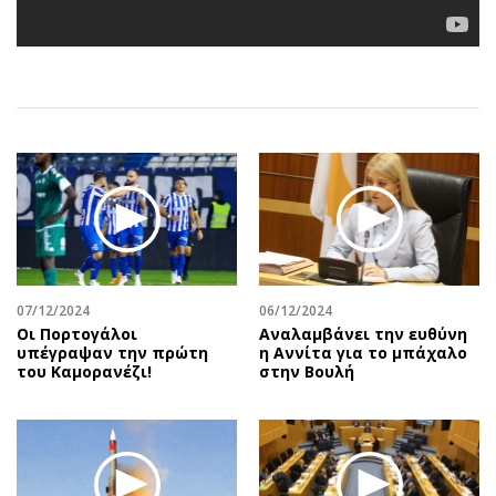
Αθλητισμός
Geek
Κύπρος
Νέα
Ελλάδα
Κινητά-tablets
Διεθνή
Social
Κληρώσεις Allwyn
Αυτοκίνηση
Οικονομική
Αφιερώματα
Οικονομία
Πολιτική
Real Estate
Οικονομία
Επιχειρήσεις
Γενικά
Αγορές
Αναδρομές
07/12/2024
06/12/2024
Οι Πορτογάλοι
Αναλαμβάνει την ευθύνη
Money Review
Πρόσωπα
υπέγραψαν την πρώτη
η Αννίτα για το μπάχαλο
του Καμορανέζι!
στην Βουλή
AstroBank Properties
Περιβάλλον
Trends
Good Life
Ενέργεια
Γυναίκα
Ναυτιλία
Showbiz