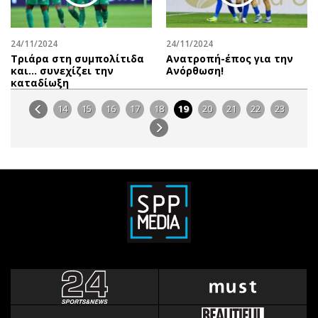
24/11/2024
24/11/2024
Τριάρα στη συμπολίτιδα
Ανατροπή-έπος για την
και… συνεχίζει την
Ανόρθωση!
καταδίωξη
14
15
16
17
18
19
20
21
22
23