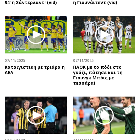
94’ η Σάντερλαντ! (vid)
η Γιουνάιτεντ (vid)
07/11/2025
07/11/2025
Καταιγιστική με τριάρα η
ΠΑΟΚ με το πόδι στο
ΑΕΛ
γκάζι, πάτησε και τη
Γιουνγκ Μπόις με
τεσσάρα!