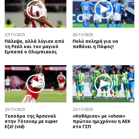
27/11/2025
26/11/2025
Πάλεψε, αλλά λύγισε από
Πολύ σκληρή για να
τη Ρεάλ και τον μαγικό
πεθάνει η Πάφος!
Εμπαπέ ο Ολυμπιακός
23/11/2025
22/11/2025
Τεσσάρα της Άρσεναλ
«Καθάρισε» με «show»
στην Τότεναμ με super
πρώτου ημιχρόνου η ΑΕΚ
Εζέ! (vid)
στο ΓΣΠ