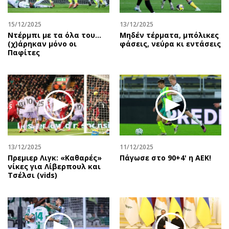
Περιβάλλον
Ταξίδια
Ελλάδα
Συνταγές
15/12/2025
13/12/2025
Κόσμος
Έξοδος
Ντέρμπι με τα όλα του…
Μηδέν τέρματα, μπόλικες
(χ)άρηκαν μόνο οι
φάσεις, νεύρα κι εντάσεις
Παράξενα
Media
Παφίτες
Πολιτισμός
Εκπομπές
Σινεμά
Wine routes
Θέατρο-Χορός
Podcasts
Μουσική
Uncut
Εικαστικά
Προσφορές
Βιβλίο
Προσωπικότητες στην ''Κ''
13/12/2025
11/12/2025
Χειρόγραφα
Επιστολές
Πρεμιερ Λιγκ: «Καθαρές»
Πάγωσε στο 90+4' η ΑΕΚ!
νίκες για Λίβερπουλ και
Τσέλσι (vids)