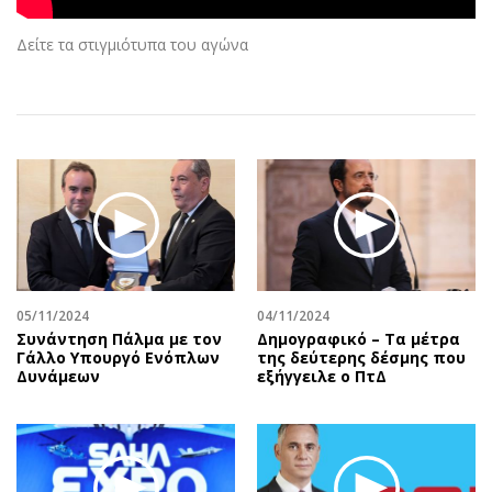
Αθλητισμός
Geek
Δείτε τα στιγμιότυπα του αγώνα
Κύπρος
Νέα
Ελλάδα
Κινητά-tablets
Διεθνή
Social
Κληρώσεις Allwyn
Αυτοκίνηση
Οικονομική
Αφιερώματα
Οικονομία
Πολιτική
Real Estate
Οικονομία
Επιχειρήσεις
Γενικά
Αγορές
Αναδρομές
05/11/2024
04/11/2024
Συνάντηση Πάλμα με τον
Δημογραφικό – Τα μέτρα
Money Review
Πρόσωπα
Γάλλο Υπουργό Ενόπλων
της δεύτερης δέσμης που
AstroBank Properties
Περιβάλλον
Δυνάμεων
εξήγγειλε ο ΠτΔ
Trends
Good Life
Ενέργεια
Γυναίκα
Ναυτιλία
Showbiz