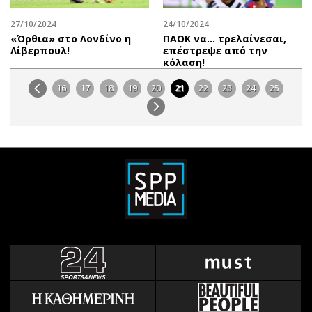
27/10/2024
24/10/2024
«Όρθια» στο Λονδίνο η
ΠΑΟΚ να… τρελαίνεσαι,
Λίβερπουλ!
επέστρεψε από την
κόλαση!
16
17
18
19
20
21
22
23
24
25