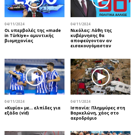
Περιβάλλον
Ταξίδια
Ελλάδα
Συνταγές
Κόσμος
Έξοδος
04/11/2024
04/11/2024
Παράξενα
Media
Οι υπερβολές της «made
Νικόλας: Λάθη της
in Türkiye» αμυντικής
κυβέρνησης θα
Πολιτισμός
Εκπομπές
βιομηχανίας
αποφεύγονταν αν
Σινεμά
Wine routes
εισακουγόμασταν
Θέατρο-Χορός
Podcasts
Μουσική
Uncut
Εικαστικά
Προσφορές
Βιβλίο
Προσωπικότητες στην ''Κ''
Χειρόγραφα
Επιστολές
04/11/2024
04/11/2024
«Κυρία» με... ελπίδες για
Ισπανία: Πλημμύρες στη
εξάδα (vid)
Βαρκελώνη, χάος στο
αεροδρόμιο