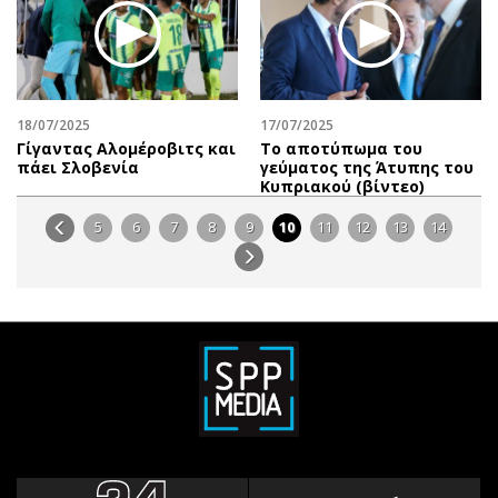
18/07/2025
17/07/2025
Γίγαντας Αλομέροβιτς και
Το αποτύπωμα του
πάει Σλοβενία
γεύματος της Άτυπης του
Κυπριακού (βίντεο)
5
6
7
8
9
10
11
12
13
14