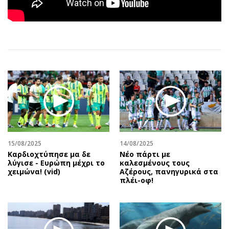
Αθλητισμός
Geek
Κύπρος
Νέα
Ελλάδα
Κινητά-tablets
Διεθνή
Social
Κληρώσεις Allwyn
Αυτοκίνηση
Οικονομική
Αφιερώματα
Οικονομία
Πολιτική
Real Estate
Οικονομία
Επιχειρήσεις
Γενικά
Αγορές
Αναδρομές
15/08/2025
14/08/2025
Καρδιοχτύπησε μα δε
Νέο πάρτι με
Money Review
Πρόσωπα
λύγισε - Ευρώπη μέχρι το
καλεσμένους τους
χειμώνα! (vid)
Αζέρους, πανηγυρικά στα
AstroBank Properties
Περιβάλλον
πλέι-οφ!
Trends
Good Life
Ενέργεια
Γυναίκα
Ναυτιλία
Showbiz