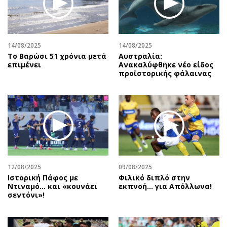
Περιβάλλον
Ταξίδια
Ελλάδα
Συνταγές
Κόσμος
Έξοδος
14/08/2025
14/08/2025
Παράξενα
Media
Το Βαρώσι 51 χρόνια μετά
Αυστραλία:
Πολιτισμός
Εκπομπές
επιμένει
Ανακαλύφθηκε νέο είδος
προϊστορικής φάλαινας
Σινεμά
Wine routes
Θέατρο-Χορός
Podcasts
Μουσική
Uncut
Εικαστικά
Προσφορές
Βιβλίο
Προσωπικότητες στην ''Κ''
Χειρόγραφα
Επιστολές
12/08/2025
09/08/2025
Ιστορική Πάφος με
Φιλικό διπλό στην
Ντιναμό… και «κουνάει
εκπνοή… για Απόλλωνα!
σεντόνι»!