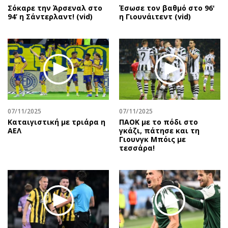
Σόκαρε την Άρσεναλ στο
Έσωσε τον βαθμό στο 96'
94’ η Σάντερλαντ! (vid)
η Γιουνάιτεντ (vid)
07/11/2025
07/11/2025
Καταιγιστική με τριάρα η
ΠΑΟΚ με το πόδι στο
ΑΕΛ
γκάζι, πάτησε και τη
Γιουνγκ Μπόις με
τεσσάρα!