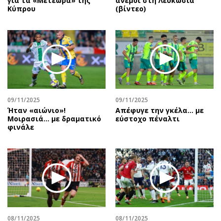
για τα «Μετέωρα» της
άνεμοι στη Λευκωσία
Κύπρου
(βίντεο)
09/11/2025
09/11/2025
Ήταν «αιώνιο»!
Aπέφυγε την γκέλα... με
Μοιρασιά… με δραματικό
εύστοχο πέναλτι
φινάλε
08/11/2025
08/11/2025