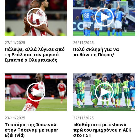
27/11/2025
26/11/2025
Πάλεψε, αλλά λύγισε από
Πολύ σκληρή για να
τη Ρεάλ και τον μαγικό
πεθάνει η Πάφος!
Εμπαπέ ο Ολυμπιακός
23/11/2025
22/11/2025
Τεσσάρα της Άρσεναλ
«Καθάρισε» με «show»
στην Τότεναμ με super
πρώτου ημιχρόνου η ΑΕΚ
Εζέ! (vid)
στο ΓΣΠ