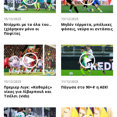
Περιβάλλον
Ταξίδια
Ελλάδα
Συνταγές
Κόσμος
Έξοδος
15/12/2025
13/12/2025
Παράξενα
Media
Ντέρμπι με τα όλα του…
Μηδέν τέρματα, μπόλικες
(χ)άρηκαν μόνο οι
φάσεις, νεύρα κι εντάσεις
Πολιτισμός
Εκπομπές
Παφίτες
Σινεμά
Wine routes
Θέατρο-Χορός
Podcasts
Μουσική
Uncut
Εικαστικά
Προσφορές
Βιβλίο
Προσωπικότητες στην ''Κ''
Χειρόγραφα
Επιστολές
13/12/2025
11/12/2025
Πρεμιερ Λιγκ: «Καθαρές»
Πάγωσε στο 90+4' η ΑΕΚ!
νίκες για Λίβερπουλ και
Τσέλσι (vids)